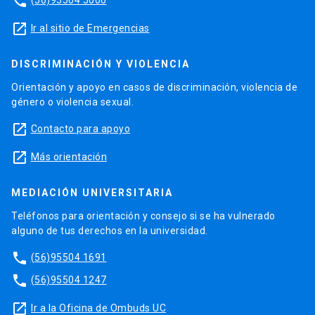
phone
launch
Ir al sitio de Emergencias
DISCRIMINACIÓN Y VIOLENCIA
Orientación y apoyo en casos de discriminación, violencia de
género o violencia sexual.
launch
Contacto para apoyo
launch
Más orientación
MEDIACIÓN UNIVERSITARIA
Teléfonos para orientación y consejo si se ha vulnerado
alguno de tus derechos en la universidad.
phone
(56)95504 1691
phone
(56)95504 1247
launch
Ir a la Oficina de Ombuds UC