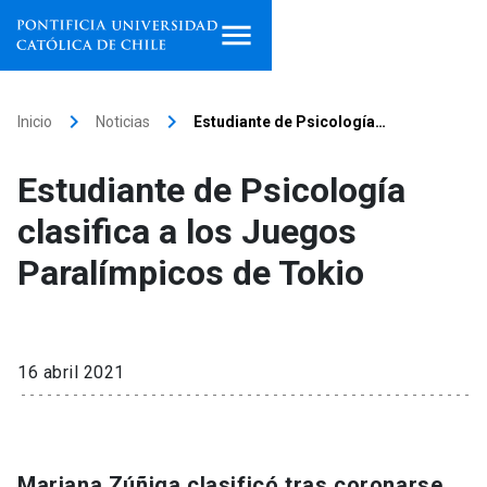
Inicio
keyboard_arrow_right
keyboard_arrow_right
Inicio
Noticias
Estudiante de Psicología…
Programas de estudio
Estudiante de Psicología
Facultades, escuelas e
clasifica a los Juegos
institutos
Paralímpicos de Tokio
Investigación
Internacionalización
launch
16 abril 2021
Extensión
Vinculación
Mariana Zúñiga clasificó tras coronarse