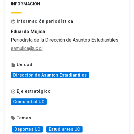
INFORMACIÓN
Información periodística
face
Eduardo Mujica
Periodista de la Dirección de Asuntos Estudiantiles
eamujica@uc.cl
Unidad
insert_drive_file
Dirección de Asuntos Estudiantiles
Eje estratégico
check_circle_outline
Comunidad UC
Temas
local_offer
Deportes UC
Estudiantes UC