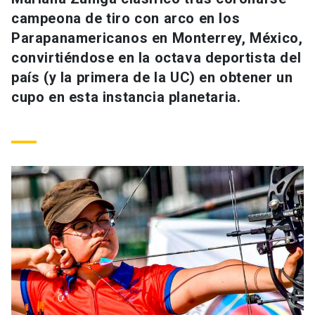
Universidad
campeona de tiro con arco en los
Parapanamericanos en Monterrey, México,
keyboard_arrow_down
Información para
convirtiéndose en la octava deportista del
país (y la primera de la UC) en obtener un
Futuros estudiantes
Go to english site
launch
cupo en esta instancia planetaria.
Estudiantes
ACCESOS DIRECTOS
Admisión
launch
Académicos
Mi Cuenta UC
launch
Personal
Correo UC
launch
launch
Alumni
Mi Portal UC
launch
Padres y familia
Medios
Biblioteca
launch
launch
Vecinos
Donaciones
launch