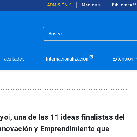
ADMISIÓN
Medios
arrow_drop_down
Biblioteca
chayuyo para reemplazar al plumavit
tallos de cochayuyo para
it
Facultades
Internacionalización
Extensión
arrow_d
oi, una de las 11 ideas finalistas del
Innovación y Emprendimiento que