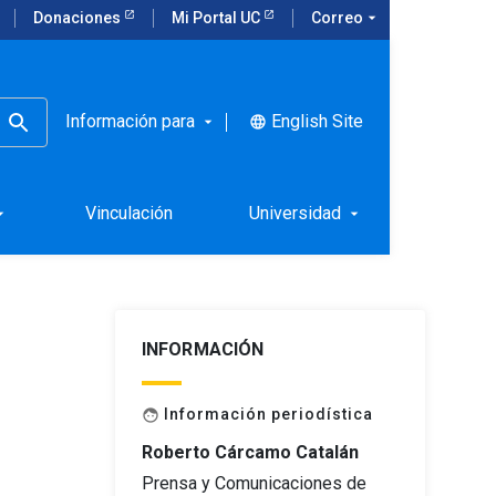
Donaciones
Mi Portal UC
Correo
arrow_drop_down
Información para
English Site
language
arrow_drop_down
Vinculación
Universidad
rop_down
arrow_drop_down
INFORMACIÓN
Información periodística
face
Roberto Cárcamo Catalán
Prensa y Comunicaciones de