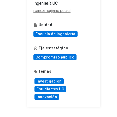
Ingeniería UC
rcarcamo@ing.puc.cl
Unidad
insert_drive_file
Escuela de Ingeniería
Eje estratégico
check_circle_outline
Compromiso público
Temas
local_offer
Investigación
Estudiantes UC
Innovación