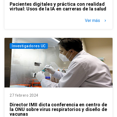
Pacientes digitales y práctica con realidad
virtual: Usos de la IA en carreras de la salud
Ver más
keyboard_arrow_right
Investigadores UC
27 febrero 2024
Director IMII dicta conferencia en centro de
la ONU sobre virus respiratorios y diseño de
vacunas