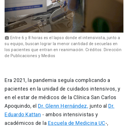
Entre 6 y 8 horas es el lapso donde el intensivista, junto a
photo_camera
su equipo, buscan lograr la menor cantidad de secuelas en
los pacientes que entran en reanimación. Créditos: Dirección
de Publicaciones y Medios
Era 2021, la pandemia seguía complicando a
pacientes en la unidad de cuidados intensivos, y
en el estar de médicos de la Clínica San Carlos
Apoquindo, el
Dr. Glenn Hernández,
junto al
Dr.
Eduardo Kattan
- ambos intensivistas y
académicos de la
Escuela de Medicina UC
-,