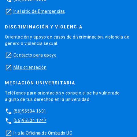
launch
Ir al sitio de Emergencias
DISCRIMINACIÓN Y VIOLENCIA
Orientación y apoyo en casos de discriminación, violencia de
género o violencia sexual.
launch
Contacto para apoyo
launch
Más orientación
MEDIACIÓN UNIVERSITARIA
Teléfonos para orientación y consejo si se ha vulnerado
alguno de tus derechos en la universidad.
phone
(56)95504 1691
phone
(56)95504 1247
launch
Ir a la Oficina de Ombuds UC