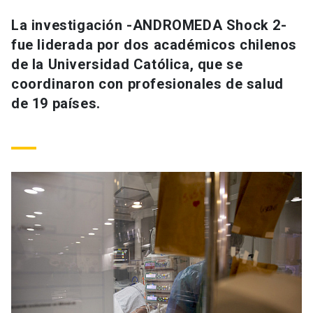
Universidad
La investigación -ANDROMEDA Shock 2-
fue liderada por dos académicos chilenos
keyboard_arrow_down
Información para
de la Universidad Católica, que se
Futuros estudiantes
Go to english site
launch
coordinaron con profesionales de salud
de 19 países.
Estudiantes
ACCESOS DIRECTOS
Admisión
launch
Académicos
Mi Cuenta UC
launch
Personal
Correo UC
launch
launch
Alumni
Mi Portal UC
launch
Padres y familia
Medios
Biblioteca
launch
launch
Vecinos
Donaciones
launch