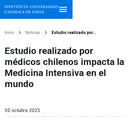
Inicio
keyboard_arrow_right
keyboard_arrow_right
Inicio
Noticias
Estudio realizado por…
Programas de estudio
Estudio realizado por
Facultades, escuelas e
médicos chilenos impacta la
institutos
Medicina Intensiva en el
Investigación
mundo
Internacionalización
launch
Extensión
30 octubre 2025
Vinculación