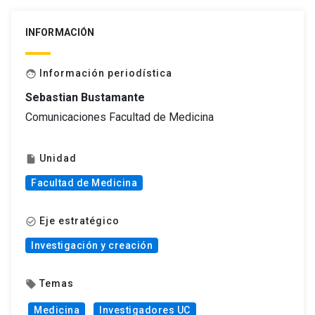
INFORMACIÓN
Información periodística
face
Sebastian Bustamante
Comunicaciones Facultad de Medicina
Unidad
insert_drive_file
Facultad de Medicina
Eje estratégico
check_circle_outline
Investigación y creación
Temas
local_offer
Medicina
Investigadores UC