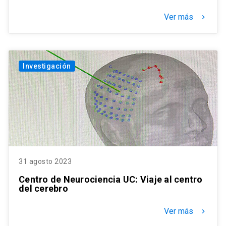
Ver más
keyboard_arrow_right
Investigación
31 agosto 2023
Centro de Neurociencia UC: Viaje al centro
del cerebro
Ver más
keyboard_arrow_right