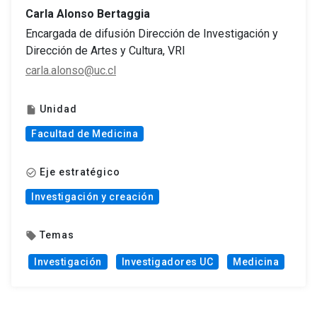
Carla Alonso Bertaggia
Encargada de difusión Dirección de Investigación y
Dirección de Artes y Cultura, VRI
carla.alonso@uc.cl
Unidad
insert_drive_file
Facultad de Medicina
Eje estratégico
check_circle_outline
Investigación y creación
Temas
local_offer
Investigación
Investigadores UC
Medicina