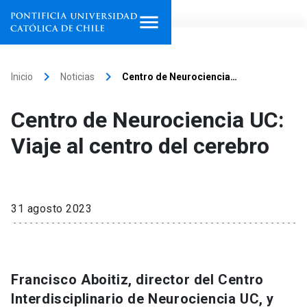
Inicio
keyboard_arrow_right
keyboard_arrow_right
Inicio
Noticias
Centro de Neurociencia…
Programas de estudio
Centro de Neurociencia UC:
Facultades, escuelas e
Viaje al centro del cerebro
institutos
Investigación
31 agosto 2023
Internacionalización
launch
Extensión
Francisco Aboitiz, director del Centro
Vinculación
Interdisciplinario de Neurociencia UC, y