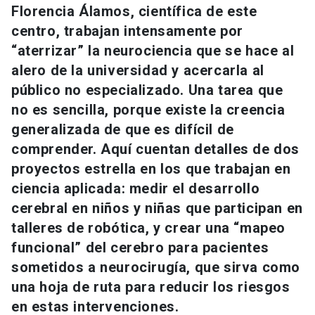
Florencia Álamos, científica de este
Universidad
centro, trabajan intensamente por
keyboard_arrow_down
Información para
“aterrizar” la neurociencia que se hace al
alero de la universidad y acercarla al
Futuros estudiantes
Go to english site
launch
público no especializado. Una tarea que
no es sencilla, porque existe la creencia
Estudiantes
ACCESOS DIRECTOS
generalizada de que es difícil de
Admisión
launch
comprender. Aquí cuentan detalles de dos
Académicos
proyectos estrella en los que trabajan en
Mi Cuenta UC
launch
Personal
ciencia aplicada: medir el desarrollo
cerebral en niños y niñas que participan en
Correo UC
launch
launch
Alumni
talleres de robótica, y crear una “mapeo
Mi Portal UC
launch
funcional” del cerebro para pacientes
Padres y familia
sometidos a neurocirugía, que sirva como
Medios
Biblioteca
launch
una hoja de ruta para reducir los riesgos
launch
Vecinos
Donaciones
launch
en estas intervenciones.