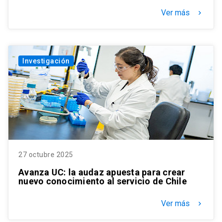
Ver más
keyboard_arrow_right
Investigación
27 octubre 2025
Avanza UC: la audaz apuesta para crear
nuevo conocimiento al servicio de Chile
Ver más
keyboard_arrow_right