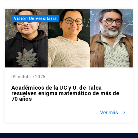
Visión Universitaria
09 octubre 2025
Académicos de la UC y U. de Talca
resuelven enigma matemático de más de
70 años
Ver más
keyboard_arrow_right