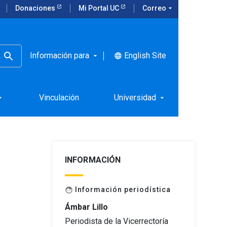
Donaciones
Mi Portal UC
Correo
arrow_drop_down
Información para
English Site
language
arrow_drop_down
ica
Vinculación
Universidad
rop_down
arrow_drop_down
INFORMACIÓN
Información periodística
face
Ámbar Lillo
Periodista de la Vicerrectoría