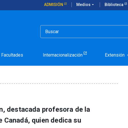
ADMISIÓN
Medios
arrow_drop_down
Biblioteca
ridad académica expondrá en la UC
na en integridad académ
Facultades
Internacionalización
Extensión
arrow_d
on, destacada profesora de la
e Canadá, quien dedica su