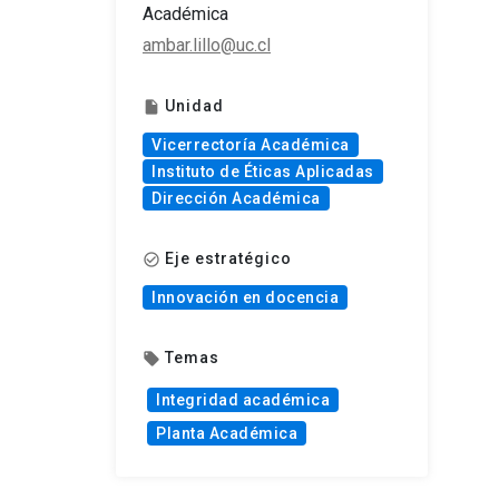
Académica
ambar.lillo@uc.cl
Unidad
insert_drive_file
Vicerrectoría Académica
Instituto de Éticas Aplicadas
Dirección Académica
Eje estratégico
check_circle_outline
Innovación en docencia
Temas
local_offer
Integridad académica
Planta Académica