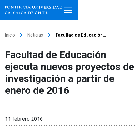
Inicio
keyboard_arrow_right
keyboard_arrow_right
Inicio
Noticias
Facultad de Educación…
Programas de estudio
Facultad de Educación
Facultades, escuelas e
ejecuta nuevos proyectos de
institutos
investigación a partir de
Investigación
enero de 2016
Internacionalización
launch
Extensión
11 febrero 2016
Vinculación