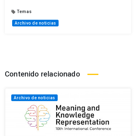
Temas
local_offer
Archivo de noticias
Contenido relacionado
Archivo de noticias