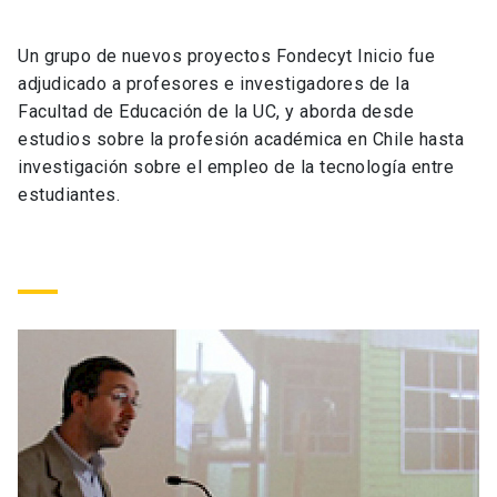
Universidad
Un grupo de nuevos proyectos Fondecyt Inicio fue
keyboard_arrow_down
Información para
adjudicado a profesores e investigadores de la
Facultad de Educación de la UC, y aborda desde
Futuros estudiantes
Go to english site
launch
estudios sobre la profesión académica en Chile hasta
investigación sobre el empleo de la tecnología entre
Estudiantes
ACCESOS DIRECTOS
estudiantes.
Admisión
launch
Académicos
Mi Cuenta UC
launch
Personal
Correo UC
launch
launch
Alumni
Mi Portal UC
launch
Padres y familia
Medios
Biblioteca
launch
launch
Vecinos
Donaciones
launch