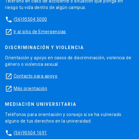
Teléfono en caso de accidente o situación que ponga en
riesgo tu vida dentro de algún campus.
phone
(56)95504 5000
launch
Ir al sitio de Emergencias
DISCRIMINACIÓN Y VIOLENCIA
Orientación y apoyo en casos de discriminación, violencia de
género o violencia sexual.
launch
Contacto para apoyo
launch
Más orientación
MEDIACIÓN UNIVERSITARIA
Teléfonos para orientación y consejo si se ha vulnerado
alguno de tus derechos en la universidad.
phone
(56)95504 1691