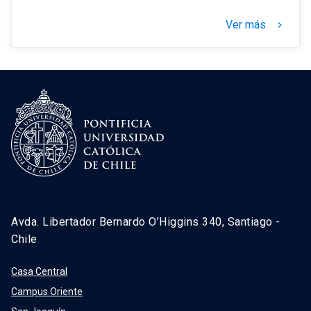
Ver más
keyboard_arrow_right
Avda. Libertador Bernardo O’Higgins 340, Santiago -
Chile
Casa Central
Campus Oriente