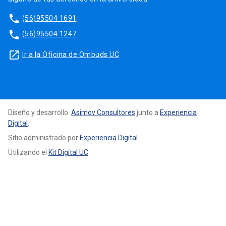
phone
(56)95504 1691
phone
(56)95504 1247
launch
Ir a la Oficina de Ombuds UC
Diseño y desarrollo:
Asimov Consultores
junto a
Experiencia
Digital
.
Sitio administrado por
Experiencia Digital
.
Utilizando el
Kit Digital UC