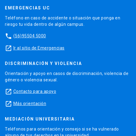
EMERGENCIAS UC
Teléfono en caso de accidente o situación que ponga en
riesgo tu vida dentro de algún campus.
phone
(56)95504 5000
launch
Ir al sitio de Emergencias
DISCRIMINACIÓN Y VIOLENCIA
Orientación y apoyo en casos de discriminación, violencia de
género o violencia sexual.
launch
Contacto para apoyo
launch
Más orientación
MEDIACIÓN UNIVERSITARIA
Teléfonos para orientación y consejo si se ha vulnerado
alguno de tus derechos en la universidad.