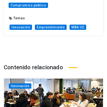
Compromiso público
Temas
local_offer
Innovación
Emprendimiento
MBA UC
Contenido relacionado
Innovación