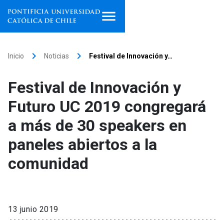
Inicio
keyboard_arrow_right
keyboard_arrow_right
Inicio
Noticias
Festival de Innovación y…
Programas de estudio
Festival de Innovación y
Facultades, escuelas e
Futuro UC 2019 congregará
institutos
a más de 30 speakers en
Investigación
paneles abiertos a la
Internacionalización
launch
comunidad
Extensión
Vinculación
13 junio 2019