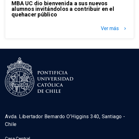
MBA UC dio bienvenida a sus nuevos
alumnos invitándolos a contribuir en el
quehacer público
Ver más
keyboard_arrow_right
Avda. Libertador Bernardo O’Higgins 340, Santiago -
Chile
Casa Central