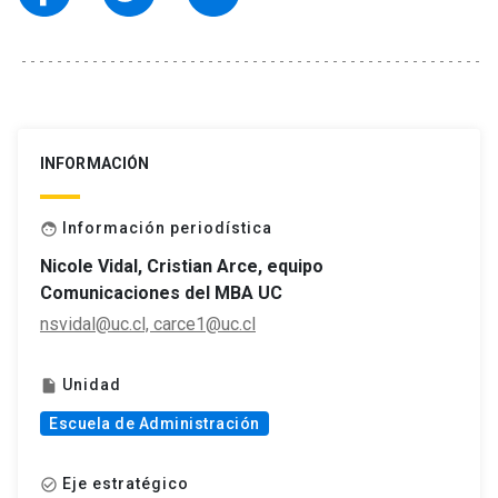
INFORMACIÓN
Información periodística
face
Nicole Vidal, Cristian Arce, equipo
Comunicaciones del MBA UC
nsvidal@uc.cl, carce1@uc.cl
Unidad
insert_drive_file
Escuela de Administración
Eje estratégico
check_circle_outline