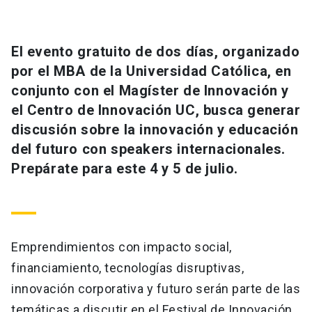
Universidad
keyboard_arrow_down
Información para
El evento gratuito de dos días, organizado
por el MBA de la Universidad Católica, en
Futuros estudiantes
Go to english site
launch
conjunto con el Magíster de Innovación y
el Centro de Innovación UC, busca generar
Estudiantes
ACCESOS DIRECTOS
discusión sobre la innovación y educación
Admisión
launch
del futuro con speakers internacionales.
Académicos
Prepárate para este 4 y 5 de julio.
Mi Cuenta UC
launch
Personal
Correo UC
launch
launch
Alumni
Mi Portal UC
launch
Emprendimientos con impacto social,
Padres y familia
financiamiento, tecnologías disruptivas,
Medios
Biblioteca
launch
launch
Vecinos
innovación corporativa y futuro serán parte de las
Donaciones
launch
temáticas a discutir en el Festival de Innovación