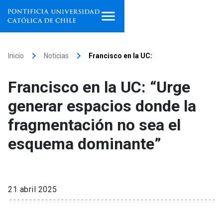
Inicio
keyboard_arrow_right
keyboard_arrow_right
Inicio
Noticias
Francisco en la UC:
Programas de estudio
Francisco en la UC: “Urge
Facultades, escuelas e
generar espacios donde la
institutos
fragmentación no sea el
Investigación
esquema dominante”
Internacionalización
launch
Extensión
21 abril 2025
Vinculación