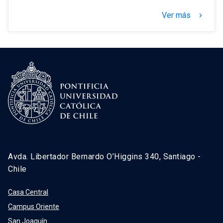
Ver más
keyboard_arrow_right
Avda. Libertador Bernardo O’Higgins 340, Santiago -
Chile
Casa Central
Campus Oriente
San Joaquín