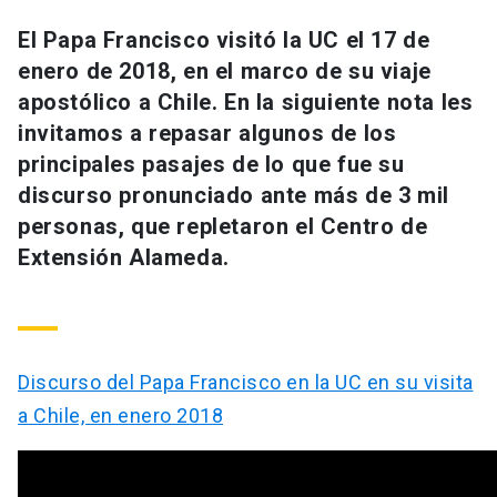
Universidad
El Papa Francisco visitó la UC el 17 de
enero de 2018, en el marco de su viaje
keyboard_arrow_down
Información para
apostólico a Chile. En la siguiente nota les
Futuros estudiantes
Go to english site
launch
invitamos a repasar algunos de los
principales pasajes de lo que fue su
Estudiantes
ACCESOS DIRECTOS
discurso pronunciado ante más de 3 mil
personas, que repletaron el Centro de
Admisión
launch
Académicos
Extensión Alameda.
Mi Cuenta UC
launch
Personal
Correo UC
launch
launch
Alumni
Mi Portal UC
launch
Discurso del Papa Francisco en la UC en su visita
Padres y familia
a Chile, en enero 2018
Medios
Biblioteca
launch
launch
Vecinos
Donaciones
launch