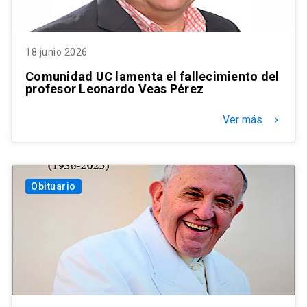
18 junio 2026
Comunidad UC lamenta el fallecimiento del
profesor Leonardo Veas Pérez
Ver más
keyboard_arrow_right
Obituario