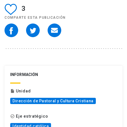
3
COMPARTE ESTA PUBLICACIÓN
INFORMACIÓN
Unidad
insert_drive_file
Dirección de Pastoral y Cultura Cristiana
Eje estratégico
check_circle_outline
Identidad católica