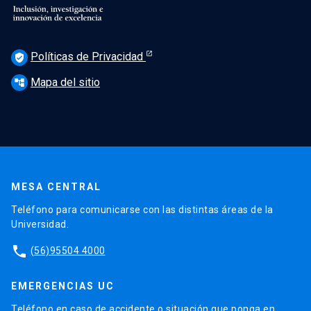
Políticas de Privacidad
verified_user
Mapa del sitio
account_tree
MESA CENTRAL
Teléfono para comunicarse con las distintas áreas de la
Universidad.
phone
(56)95504 4000
EMERGENCIAS UC
Teléfono en caso de accidente o situación que ponga en