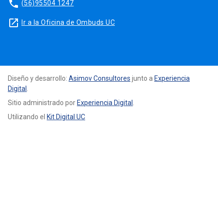
phone
(56)95504 1247
launch
Ir a la Oficina de Ombuds UC
Diseño y desarrollo:
Asimov Consultores
junto a
Experiencia
Digital
.
Sitio administrado por
Experiencia Digital
.
Utilizando el
Kit Digital UC