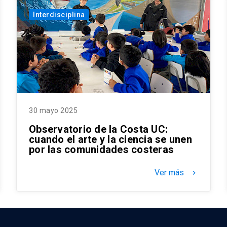
Interdisciplina
30 mayo 2025
Observatorio de la Costa UC:
cuando el arte y la ciencia se unen
por las comunidades costeras
Ver más
keyboard_arrow_right