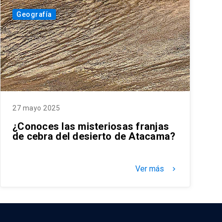
Geografía
27 mayo 2025
¿Conoces las misteriosas franjas
de cebra del desierto de Atacama?
Ver más
keyboard_arrow_right