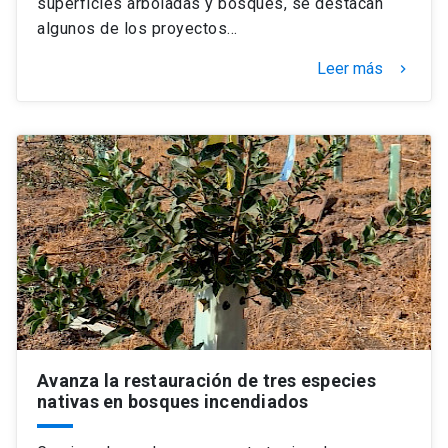
superficies arboladas y bosques, se destacan
algunos de los proyectos…
Leer más
keyboard_arrow_right
Avanza la restauración de tres especies
nativas en bosques incendiados