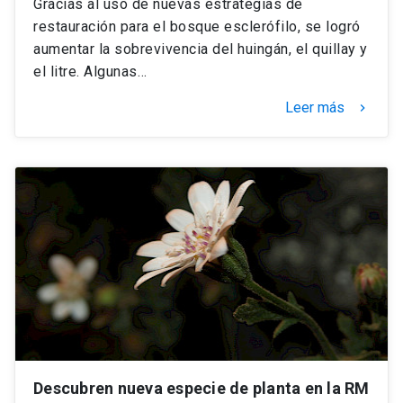
Gracias al uso de nuevas estrategias de
restauración para el bosque esclerófilo, se logró
aumentar la sobrevivencia del huingán, el quillay y
el litre. Algunas…
Leer más
keyboard_arrow_right
Descubren nueva especie de planta en la RM