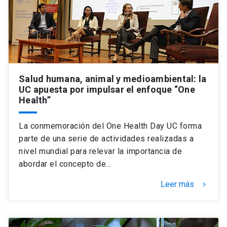
Universidad
keyboard_arrow_down
Información para
Futuros estudiantes
Go to english site
launch
Salud humana, animal y medioambiental: la
Estudiantes
ACCESOS DIRECTOS
UC apuesta por impulsar el enfoque “One
Health”
Admisión
launch
Académicos
La conmemoración del One Health Day UC forma
Mi Cuenta UC
launch
Personal
parte de una serie de actividades realizadas a
Correo UC
launch
nivel mundial para relevar la importancia de
launch
Alumni
abordar el concepto de…
Mi Portal UC
launch
Padres y familia
Leer más
keyboard_arrow_right
Medios
Biblioteca
launch
launch
Vecinos
Donaciones
launch