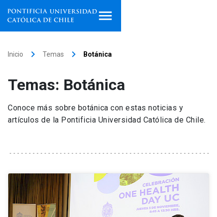
Inicio
keyboard_arrow_right
keyboard_arrow_right
Inicio
Temas
Botánica
Programas de estudio
Temas: Botánica
Facultades, escuelas e
institutos
Conoce más sobre botánica con estas noticias y
artículos de la Pontificia Universidad Católica de Chile.
Investigación
Internacionalización
launch
Extensión
Vinculación