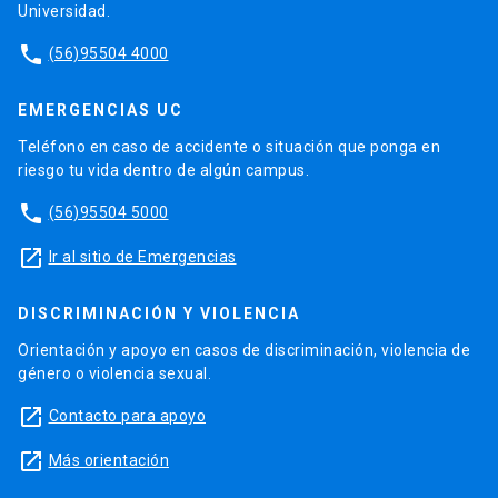
Universidad.
phone
(56)95504 4000
EMERGENCIAS UC
Teléfono en caso de accidente o situación que ponga en
riesgo tu vida dentro de algún campus.
phone
(56)95504 5000
launch
Ir al sitio de Emergencias
DISCRIMINACIÓN Y VIOLENCIA
Orientación y apoyo en casos de discriminación, violencia de
género o violencia sexual.
launch
Contacto para apoyo
launch
Más orientación