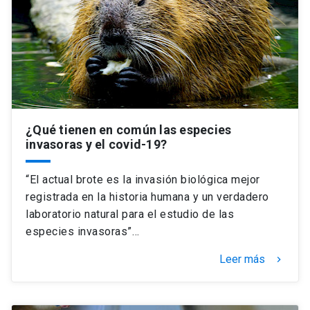
¿Qué tienen en común las especies
invasoras y el covid-19?
“El actual brote es la invasión biológica mejor
registrada en la historia humana y un verdadero
laboratorio natural para el estudio de las
especies invasoras”…
Leer más
keyboard_arrow_right