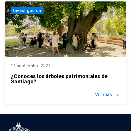
Investigación
11 septiembre 2024
¿Conoces los árboles patrimoniales de
Santiago?
Ver más
keyboard_arrow_right