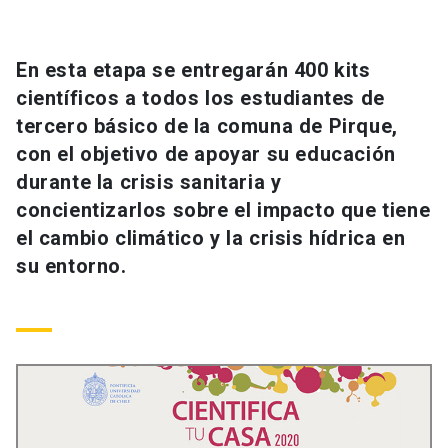
Universidad
keyboard_arrow_down
Información para
En esta etapa se entregarán 400 kits
científicos a todos los estudiantes de
Futuros estudiantes
Go to english site
launch
tercero básico de la comuna de Pirque,
con el objetivo de apoyar su educación
Estudiantes
ACCESOS DIRECTOS
durante la crisis sanitaria y
Admisión
launch
concientizarlos sobre el impacto que tiene
Académicos
el cambio climático y la crisis hídrica en
Mi Cuenta UC
launch
Personal
su entorno.
Correo UC
launch
launch
Alumni
Mi Portal UC
launch
Padres y familia
Medios
Biblioteca
launch
launch
Vecinos
Donaciones
launch