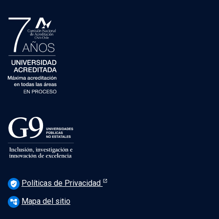
Políticas de Privacidad
verified_user
Mapa del sitio
account_tree