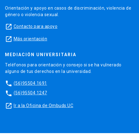
Orientación y apoyo en casos de discriminación, violencia de
género o violencia sexual.
launch
Contacto para apoyo
launch
Más orientación
MEDIACIÓN UNIVERSITARIA
Teléfonos para orientación y consejo si se ha vulnerado
alguno de tus derechos en la universidad.
phone
(56)95504 1691
phone
(56)95504 1247
launch
Ir a la Oficina de Ombuds UC