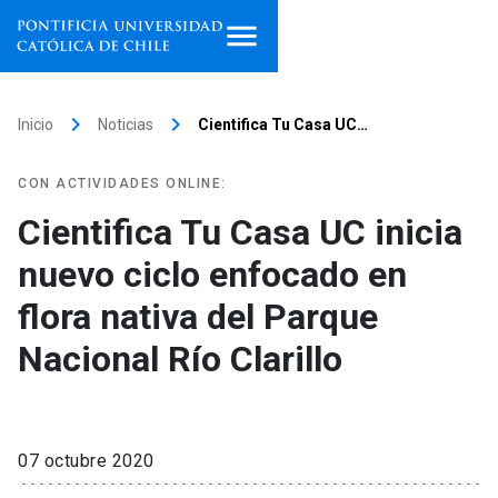
Inicio
keyboard_arrow_right
keyboard_arrow_right
Inicio
Noticias
Cientifica Tu Casa UC…
Programas de estudio
CON ACTIVIDADES ONLINE:
Facultades, escuelas e
Cientifica Tu Casa UC inicia
institutos
nuevo ciclo enfocado en
Investigación
flora nativa del Parque
Internacionalización
Nacional Río Clarillo
launch
Extensión
Vinculación
07 octubre 2020