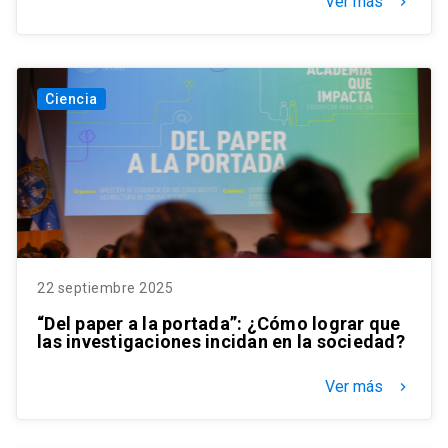
Ver más
keyboard_arrow_right
Ciencia
22 septiembre 2025
“Del paper a la portada”: ¿Cómo lograr que
las investigaciones incidan en la sociedad?
Ver más
keyboard_arrow_right