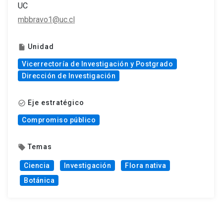
UC
mbbravo1@uc.cl
Unidad
insert_drive_file
Vicerrectoría de Investigación y Postgrado
Dirección de Investigación
Eje estratégico
check_circle_outline
Compromiso público
Temas
local_offer
Ciencia
Investigación
Flora nativa
Botánica