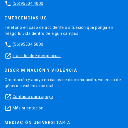
phone
(56)95504 4000
EMERGENCIAS UC
Teléfono en caso de accidente o situación que ponga en
riesgo tu vida dentro de algún campus.
phone
(56)95504 5000
launch
Ir al sitio de Emergencias
DISCRIMINACIÓN Y VIOLENCIA
Orientación y apoyo en casos de discriminación, violencia de
género o violencia sexual.
launch
Contacto para apoyo
launch
Más orientación
MEDIACIÓN UNIVERSITARIA