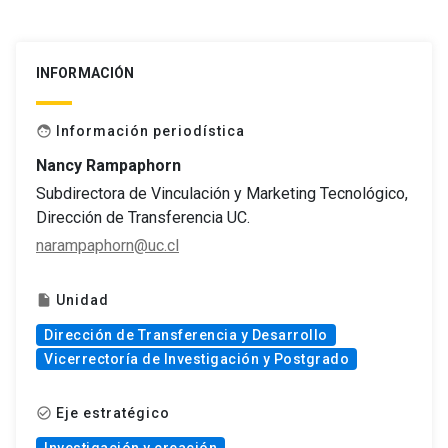
INFORMACIÓN
Información periodística
face
Nancy Rampaphorn
Subdirectora de Vinculación y Marketing Tecnológico,
Dirección de Transferencia UC.
narampaphorn@uc.cl
Unidad
insert_drive_file
Dirección de Transferencia y Desarrollo
Vicerrectoría de Investigación y Postgrado
Eje estratégico
check_circle_outline
Investigación y creación