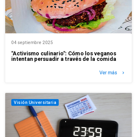
04 septiembre 2025
"Activismo culinario": Cómo los veganos
intentan persuadir a través de la comida
Ver más
keyboard_arrow_right
Visión Universitaria