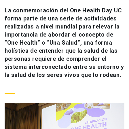
Universidad
La conmemoración del One Health Day UC
forma parte de una serie de actividades
keyboard_arrow_down
Información para
realizadas a nivel mundial para relevar la
Futuros estudiantes
Go to english site
launch
importancia de abordar el concepto de
“One Health” o “Una Salud”, una forma
Estudiantes
ACCESOS DIRECTOS
holística de entender que la salud de las
personas requiere de comprender el
Admisión
launch
Académicos
sistema interconectado entre su entorno y
Mi Cuenta UC
launch
la salud de los seres vivos que lo rodean.
Personal
Correo UC
launch
launch
Alumni
Mi Portal UC
launch
Padres y familia
Medios
Biblioteca
launch
launch
Vecinos
Donaciones
launch