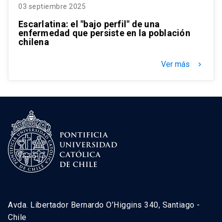
03 septiembre 2025
Escarlatina: el "bajo perfil" de una
enfermedad que persiste en la población
chilena
Ver más
keyboard_arrow_right
Avda. Libertador Bernardo O’Higgins 340, Santiago -
Chile