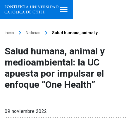
Inicio
keyboard_arrow_right
keyboard_arrow_right
Inicio
Noticias
Salud humana, animal y…
Programas de estudio
Salud humana, animal y
Facultades, escuelas e
medioambiental: la UC
institutos
apuesta por impulsar el
Investigación
enfoque “One Health”
Internacionalización
launch
Extensión
09 noviembre 2022
Vinculación