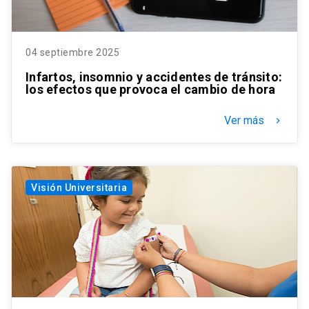
04 septiembre 2025
Infartos, insomnio y accidentes de tránsito:
los efectos que provoca el cambio de hora
Ver más
keyboard_arrow_right
Visión Universitaria