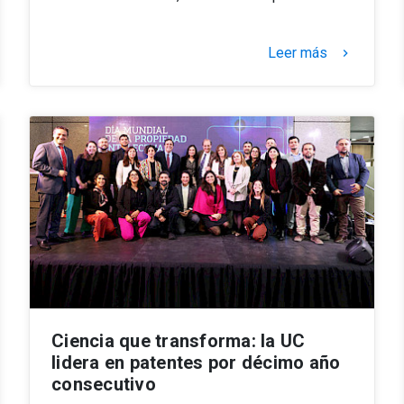
Leer más
keyboard_arrow_right
Ciencia que transforma: la UC
lidera en patentes por décimo año
consecutivo