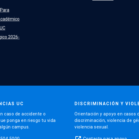
 Para
Académico
 UC
gico 2026-
NCIAS UC
DISCRIMINACIÓN Y VIOL
n caso de accidente o
Orientación y apoyo en casos 
que ponga en riesgo tu vida
discriminación, violencia de g
 algún campus.
violencia sexual.
launch
5504 5000
Contacto para apoyo