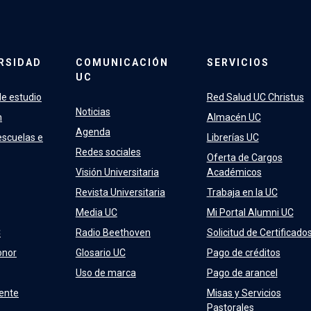
RSIDAD
COMUNICACIÓN
SERVICIOS
UC
e estudio
Red Salud UC Christus
Noticias
n
Almacén UC
Agenda
escuelas e
Librerías UC
Redes sociales
Oferta de Cargos
Visión Universitaria
Académicos
Revista Universitaria
Trabaja en la UC
Media UC
Mi Portal Alumni UC
C
Radio Beethoven
Solicitud de Certificado
onor
Glosario UC
Pago de créditos
Uso de marca
Pago de arancel
ente
Misas y Servicios
Pastorales