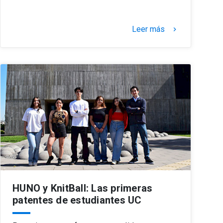
Leer más
keyboard_arrow_right
HUNO y KnitBall: Las primeras
patentes de estudiantes UC