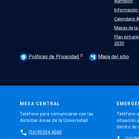
Admisión
Información
Calendario 
Mapas de la
Plan estraté
2030
Políticas de Privacidad
Mapa del sitio
verified_user
account_tree
MESA CENTRAL
EMERGE
Teléfono para comunicarse con las
Teléfono e
distintas áreas de la Universidad.
situación 
dentro de
phone
(56)95504 4000
phone
(56)9