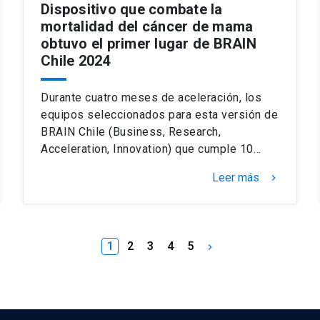
Dispositivo que combate la
mortalidad del cáncer de mama
obtuvo el primer lugar de BRAIN
Chile 2024
Durante cuatro meses de aceleración, los
equipos seleccionados para esta versión de
BRAIN Chile (Business, Research,
Acceleration, Innovation) que cumple 10…
Leer más
keyboard_arrow_right
1
2
3
4
5
keyboard_arrow_right