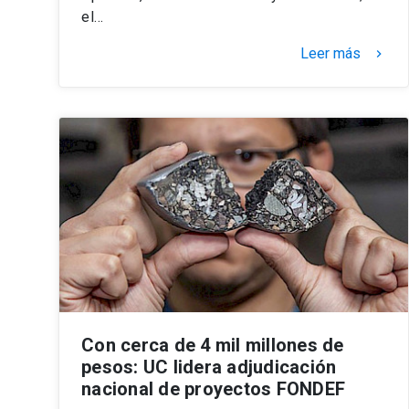
el…
Leer más
keyboard_arrow_right
Con cerca de 4 mil millones de
pesos: UC lidera adjudicación
nacional de proyectos FONDEF