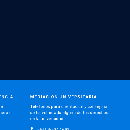
ENCIA
MEDIACIÓN UNIVERSITARIA
de
Teléfonos para orientación y consejo si
énero o
se ha vulnerado alguno de tus derechos
en la universidad.
phone
(56)95504 1691