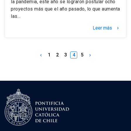
la pandemia, este año se lograron postular ocho
proyectos más que el año pasado, lo que aumenta
las…
Leer más
keyboard_arrow_right
1
2
3
4
5
keyboard_arrow_left
keyboard_arrow_right