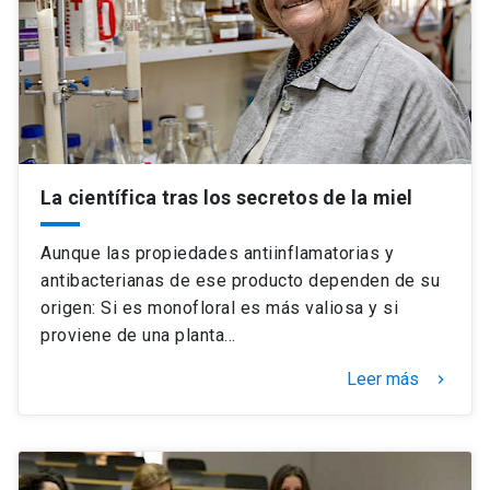
Universidad
keyboard_arrow_down
Información para
Futuros estudiantes
Go to english site
launch
Estudiantes
ACCESOS DIRECTOS
La científica tras los secretos de la miel
Admisión
launch
Académicos
Aunque las propiedades antiinflamatorias y
Mi Cuenta UC
launch
antibacterianas de ese producto dependen de su
Personal
origen: Si es monofloral es más valiosa y si
Correo UC
launch
proviene de una planta…
launch
Alumni
Mi Portal UC
launch
Leer más
keyboard_arrow_right
Padres y familia
Medios
Biblioteca
launch
launch
Vecinos
Donaciones
launch