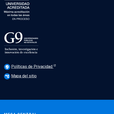
Políticas de Privacidad
verified_user
Mapa del sitio
account_tree