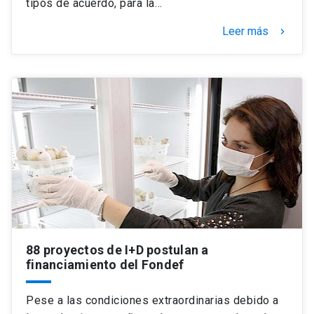
tipos de acuerdo, para la…
Leer más
keyboard_arrow_right
88 proyectos de I+D postulan a
financiamiento del Fondef
Pese a las condiciones extraordinarias debido a