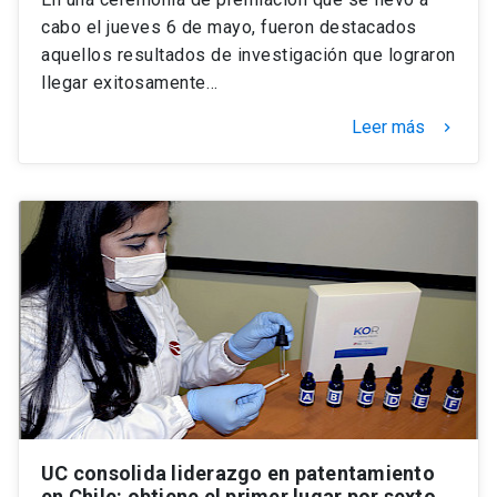
cabo el jueves 6 de mayo, fueron destacados
aquellos resultados de investigación que lograron
llegar exitosamente…
Leer más
keyboard_arrow_right
UC consolida liderazgo en patentamiento
en Chile: obtiene el primer lugar por sexto