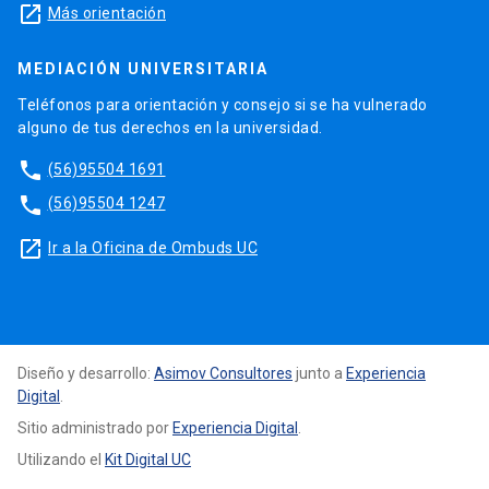
launch
Más orientación
MEDIACIÓN UNIVERSITARIA
Teléfonos para orientación y consejo si se ha vulnerado
alguno de tus derechos en la universidad.
phone
(56)95504 1691
phone
(56)95504 1247
launch
Ir a la Oficina de Ombuds UC
Diseño y desarrollo:
Asimov Consultores
junto a
Experiencia
Digital
.
Sitio administrado por
Experiencia Digital
.
Utilizando el
Kit Digital UC