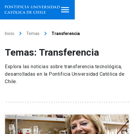
Inicio
keyboard_arrow_right
keyboard_arrow_right
Inicio
Temas
Transferencia
Programas de estudio
Temas: Transferencia
Facultades, escuelas e
institutos
Explora las noticias sobre transferencia tecnológica,
desarrolladas en la Pontificia Universidad Católica de
Investigación
Chile.
Internacionalización
launch
Extensión
Vinculación