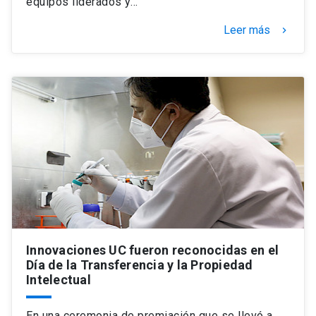
equipos liderados y…
Leer más
keyboard_arrow_right
Innovaciones UC fueron reconocidas en el
Día de la Transferencia y la Propiedad
Intelectual
En una ceremonia de premiación que se llevó a