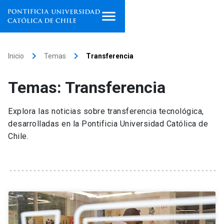
Inicio
keyboard_arrow_right
keyboard_arrow_right
Inicio
Temas
Transferencia
Programas de estudio
Temas: Transferencia
Facultades, escuelas e
institutos
Explora las noticias sobre transferencia tecnológica,
desarrolladas en la Pontificia Universidad Católica de
Investigación
Chile.
Internacionalización
launch
Extensión
Vinculación