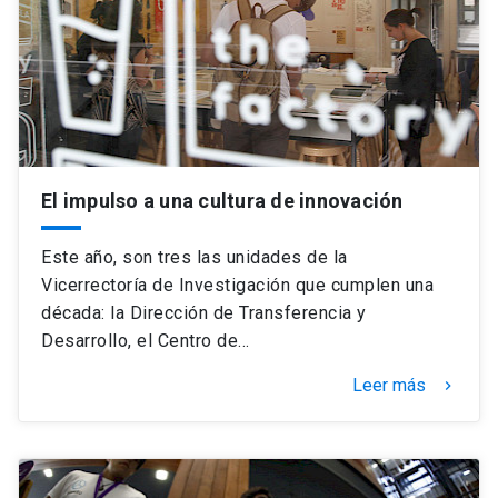
Universidad
keyboard_arrow_down
Información para
Futuros estudiantes
Go to english site
launch
Estudiantes
ACCESOS DIRECTOS
El impulso a una cultura de innovación
Admisión
launch
Académicos
Este año, son tres las unidades de la
Mi Cuenta UC
launch
Vicerrectoría de Investigación que cumplen una
Personal
década: la Dirección de Transferencia y
Correo UC
launch
Desarrollo, el Centro de…
launch
Alumni
Mi Portal UC
launch
Leer más
keyboard_arrow_right
Padres y familia
Medios
Biblioteca
launch
launch
Vecinos
Donaciones
launch