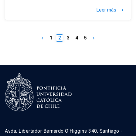
Leer más
keyboard_arrow_right
1
2
3
4
5
keyboard_arrow_left
keyboard_arrow_right
Avda. Libertador Bernardo O’Higgins 340, Santiago -