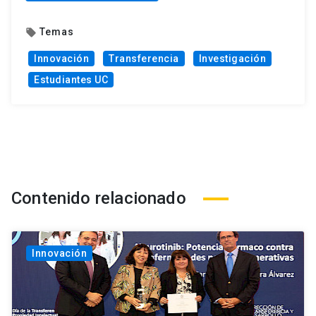
Temas
local_offer
Innovación
Transferencia
Investigación
Estudiantes UC
Contenido relacionado
Innovación