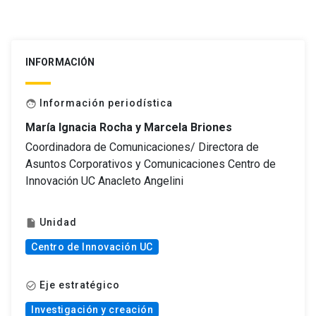
INFORMACIÓN
Información periodística
face
María Ignacia Rocha y Marcela Briones
Coordinadora de Comunicaciones/ Directora de
Asuntos Corporativos y Comunicaciones Centro de
Innovación UC Anacleto Angelini
Unidad
insert_drive_file
Centro de Innovación UC
Eje estratégico
check_circle_outline
Investigación y creación