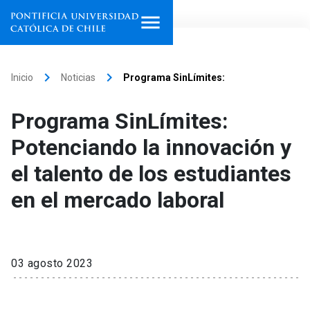
Inicio
keyboard_arrow_right
keyboard_arrow_right
Inicio
Noticias
Programa SinLímites:
Programas de estudio
Programa SinLímites:
Facultades, escuelas e
Potenciando la innovación y
institutos
el talento de los estudiantes
Investigación
en el mercado laboral
Internacionalización
launch
Extensión
03 agosto 2023
Vinculación