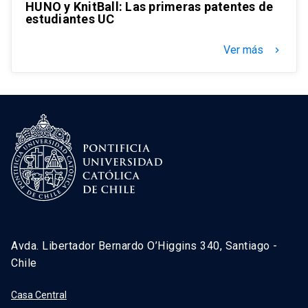
HUNO y KnitBall: Las primeras patentes de
estudiantes UC
Ver más
keyboard_arrow_right
Avda. Libertador Bernardo O’Higgins 340, Santiago -
Chile
Casa Central