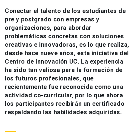
Universidad
Conectar el talento de los estudiantes de
pre y postgrado con empresas y
keyboard_arrow_down
Información para
organizaciones, para abordar
Futuros estudiantes
Go to english site
launch
problemáticas concretas con soluciones
creativas e innovadoras, es lo que realiza,
Estudiantes
ACCESOS DIRECTOS
desde hace nueve años, esta iniciativa del
Centro de Innovación UC. La experiencia
Admisión
launch
Académicos
ha sido tan valiosa para la formación de
Mi Cuenta UC
launch
los futuros profesionales, que
Personal
recientemente fue reconocida como una
Correo UC
launch
launch
Alumni
actividad co-curricular, por lo que ahora
Mi Portal UC
launch
los participantes recibirán un certificado
Padres y familia
respaldando las habilidades adquiridas.
Medios
Biblioteca
launch
launch
Vecinos
Donaciones
launch