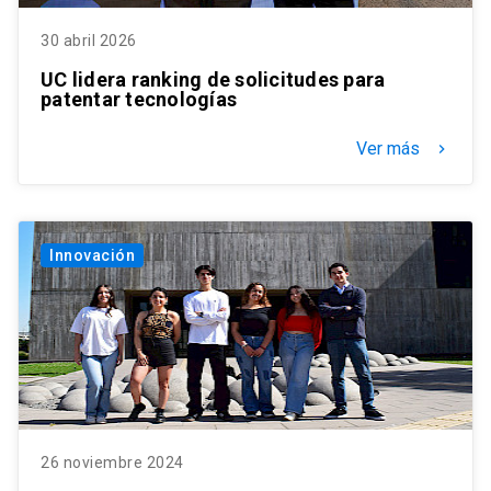
30 abril 2026
UC lidera ranking de solicitudes para
patentar tecnologías
Ver más
keyboard_arrow_right
Innovación
26 noviembre 2024