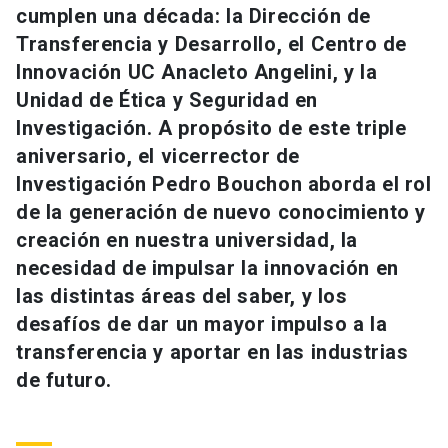
cumplen una década: la Dirección de
Universidad
Transferencia y Desarrollo, el Centro de
keyboard_arrow_down
Información para
Innovación UC Anacleto Angelini, y la
Unidad de Ética y Seguridad en
Futuros estudiantes
Go to english site
launch
Investigación. A propósito de este triple
aniversario, el vicerrector de
Estudiantes
ACCESOS DIRECTOS
Investigación Pedro Bouchon aborda el rol
Admisión
launch
de la generación de nuevo conocimiento y
Académicos
creación en nuestra universidad, la
Mi Cuenta UC
launch
Personal
necesidad de impulsar la innovación en
las distintas áreas del saber, y los
Correo UC
launch
launch
Alumni
desafíos de dar un mayor impulso a la
Mi Portal UC
launch
transferencia y aportar en las industrias
Padres y familia
de futuro.
Medios
Biblioteca
launch
launch
Vecinos
Donaciones
launch