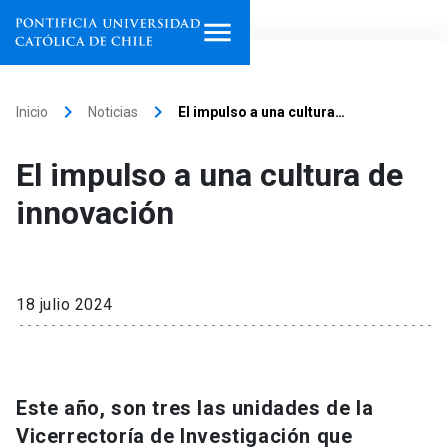
Inicio
keyboard_arrow_right
keyboard_arrow_right
Inicio
Noticias
El impulso a una cultura…
Programas de estudio
El impulso a una cultura de
Facultades, escuelas e
innovación
institutos
Investigación
18 julio 2024
Internacionalización
launch
Extensión
Este año, son tres las unidades de la
Vinculación
Vicerrectoría de Investigación que