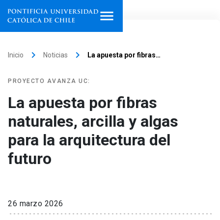
Inicio
keyboard_arrow_right
keyboard_arrow_right
Inicio
Noticias
La apuesta por fibras…
Programas de estudio
PROYECTO AVANZA UC:
Facultades, escuelas e
La apuesta por fibras
institutos
naturales, arcilla y algas
Investigación
para la arquitectura del
Internacionalización
futuro
launch
Extensión
Vinculación
26 marzo 2026