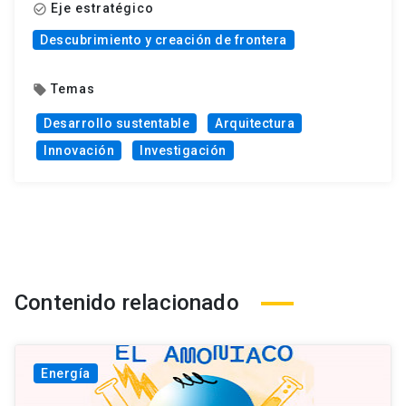
Eje estratégico
check_circle_outline
Descubrimiento y creación de frontera
Temas
local_offer
Desarrollo sustentable
Arquitectura
Innovación
Investigación
Contenido relacionado
Energía