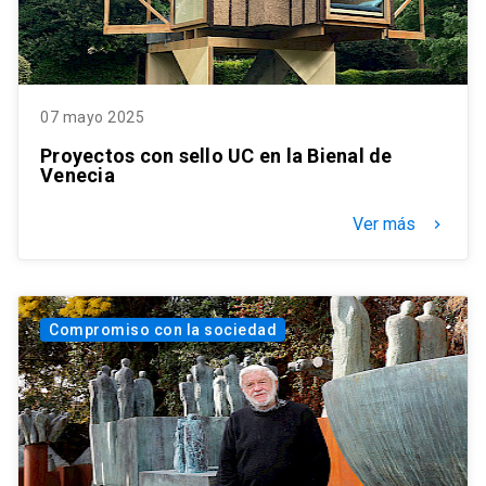
07 mayo 2025
Proyectos con sello UC en la Bienal de
Venecia
Ver más
keyboard_arrow_right
Compromiso con la sociedad