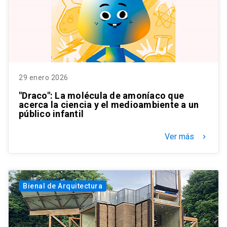
29 enero 2026
"Draco": La molécula de amoníaco que
acerca la ciencia y el medioambiente a un
público infantil
Ver más
keyboard_arrow_right
Bienal de Arquitectura