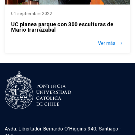
01 septiembre 2022
UC planea parque con 300 esculturas de
Mario Irarrázabal
Ver más
keyboard_arrow_right
Avda. Libertador Bernardo O’Higgins 340, Santiago -