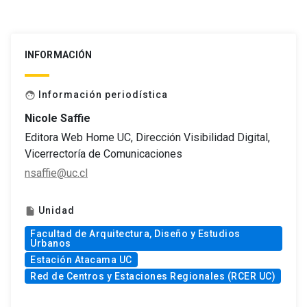
INFORMACIÓN
Información periodística
face
Nicole Saffie
Editora Web Home UC, Dirección Visibilidad Digital,
Vicerrectoría de Comunicaciones
nsaffie@uc.cl
Unidad
insert_drive_file
Facultad de Arquitectura, Diseño y Estudios
Urbanos
Estación Atacama UC
Red de Centros y Estaciones Regionales (RCER UC)