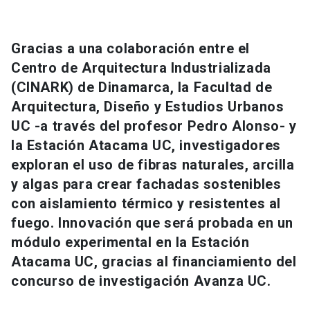
Universidad
keyboard_arrow_down
Información para
Gracias a una colaboración entre el
Centro de Arquitectura Industrializada
Futuros estudiantes
Go to english site
launch
(CINARK) de Dinamarca, la Facultad de
Arquitectura, Diseño y Estudios Urbanos
Estudiantes
ACCESOS DIRECTOS
UC -a través del profesor Pedro Alonso- y
Admisión
launch
la Estación Atacama UC, investigadores
Académicos
exploran el uso de fibras naturales, arcilla
Mi Cuenta UC
launch
Personal
y algas para crear fachadas sostenibles
con aislamiento térmico y resistentes al
Correo UC
launch
launch
Alumni
fuego. Innovación que será probada en un
Mi Portal UC
launch
módulo experimental en la Estación
Padres y familia
Atacama UC, gracias al financiamiento del
Medios
Biblioteca
launch
concurso de investigación Avanza UC.
launch
Vecinos
Donaciones
launch