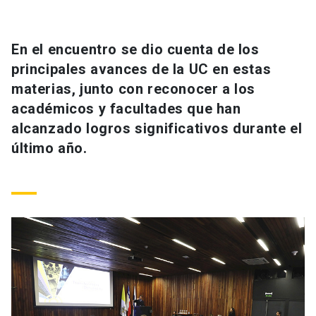
Universidad
keyboard_arrow_down
Información para
En el encuentro se dio cuenta de los
principales avances de la UC en estas
Futuros estudiantes
Go to english site
launch
materias, junto con reconocer a los
académicos y facultades que han
Estudiantes
ACCESOS DIRECTOS
alcanzado logros significativos durante el
Admisión
launch
último año.
Académicos
Mi Cuenta UC
launch
Personal
Correo UC
launch
launch
Alumni
Mi Portal UC
launch
Padres y familia
Medios
Biblioteca
launch
launch
Vecinos
Donaciones
launch