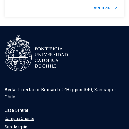
Ver más
keyboard_arrow_right
Avda. Libertador Bernardo O’Higgins 340, Santiago -
Chile
Casa Central
Campus Oriente
San Joaquín