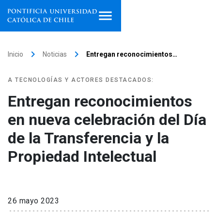
Inicio
keyboard_arrow_right
keyboard_arrow_right
Inicio
Noticias
Entregan reconocimientos…
Programas de estudio
A TECNOLOGÍAS Y ACTORES DESTACADOS:
Facultades, escuelas e
Entregan reconocimientos
institutos
en nueva celebración del Día
Investigación
de la Transferencia y la
Internacionalización
Propiedad Intelectual
launch
Extensión
Vinculación
26 mayo 2023