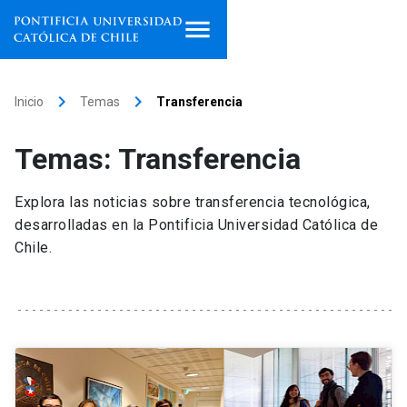
Inicio
keyboard_arrow_right
keyboard_arrow_right
Inicio
Temas
Transferencia
Programas de estudio
Temas: Transferencia
Facultades, escuelas e
institutos
Explora las noticias sobre transferencia tecnológica,
desarrolladas en la Pontificia Universidad Católica de
Investigación
Chile.
Internacionalización
launch
Extensión
Vinculación