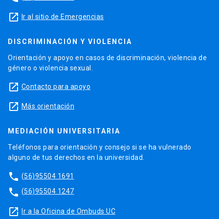
launch
Ir al sitio de Emergencias
DISCRIMINACIÓN Y VIOLENCIA
Orientación y apoyo en casos de discriminación, violencia de
género o violencia sexual.
launch
Contacto para apoyo
launch
Más orientación
MEDIACIÓN UNIVERSITARIA
Teléfonos para orientación y consejo si se ha vulnerado
alguno de tus derechos en la universidad.
phone
(56)95504 1691
phone
(56)95504 1247
launch
Ir a la Oficina de Ombuds UC