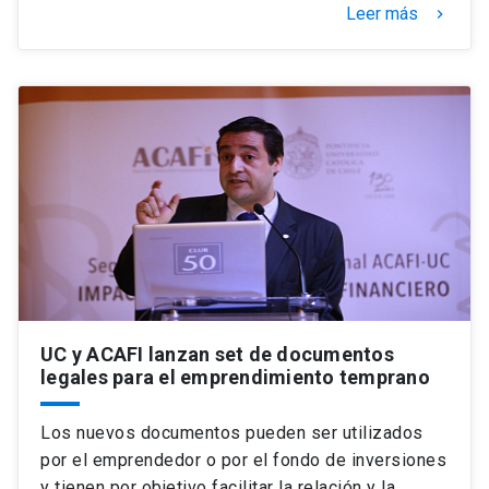
Leer más
keyboard_arrow_right
UC y ACAFI lanzan set de documentos
legales para el emprendimiento temprano
Los nuevos documentos pueden ser utilizados
por el emprendedor o por el fondo de inversiones
y tienen por objetivo facilitar la relación y la