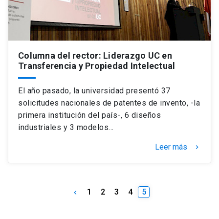
Columna del rector: Liderazgo UC en
Transferencia y Propiedad Intelectual
El año pasado, la universidad presentó 37
solicitudes nacionales de patentes de invento, -la
primera institución del país-, 6 diseños
industriales y 3 modelos…
Leer más
keyboard_arrow_right
1
2
3
4
5
keyboard_arrow_left