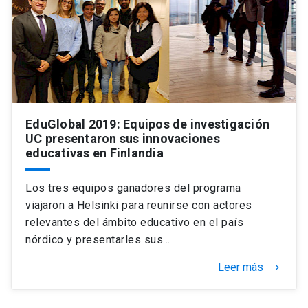
Universidad
keyboard_arrow_down
Información para
Futuros estudiantes
Go to english site
launch
Estudiantes
ACCESOS DIRECTOS
EduGlobal 2019: Equipos de investigación
UC presentaron sus innovaciones
Admisión
launch
Académicos
educativas en Finlandia
Mi Cuenta UC
launch
Personal
Los tres equipos ganadores del programa
Correo UC
launch
viajaron a Helsinki para reunirse con actores
launch
Alumni
relevantes del ámbito educativo en el país
Mi Portal UC
launch
nórdico y presentarles sus…
Padres y familia
Medios
Biblioteca
launch
Leer más
keyboard_arrow_right
launch
Vecinos
Donaciones
launch