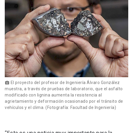
El proyecto del profesor de Ingeniería Álvaro González
photo_camera
muestra, a través de pruebas de laboratorio, que el asfalto
modificado con lignina aumenta la resistencia al
agrietamiento y deformación ocasionado por el tránsito de
vehículos y el clima. (Fotografía: Facultad de Ingeniería)
“Esta es una noticia muy importante para la