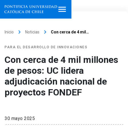
Inicio
keyboard_arrow_right
keyboard_arrow_right
Inicio
Noticias
Con cerca de 4 mil…
Programas de estudio
PARA EL DESARROLLO DE INNOVACIONES
Facultades, escuelas e
Con cerca de 4 mil millones
institutos
de pesos: UC lidera
Investigación
adjudicación nacional de
Internacionalización
proyectos FONDEF
launch
Extensión
Vinculación
30 mayo 2025