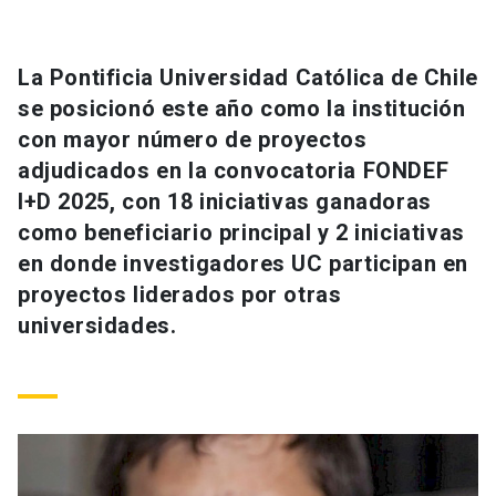
Universidad
keyboard_arrow_down
Información para
La Pontificia Universidad Católica de Chile
se posicionó este año como la institución
Futuros estudiantes
Go to english site
launch
con mayor número de proyectos
adjudicados en la convocatoria FONDEF
Estudiantes
ACCESOS DIRECTOS
I+D 2025, con 18 iniciativas ganadoras
Admisión
launch
como beneficiario principal y 2 iniciativas
Académicos
en donde investigadores UC participan en
Mi Cuenta UC
launch
Personal
proyectos liderados por otras
universidades.
Correo UC
launch
launch
Alumni
Mi Portal UC
launch
Padres y familia
Medios
Biblioteca
launch
launch
Vecinos
Donaciones
launch