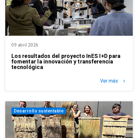
09 abril 2026
Los resultados del proyecto InES I+D para
fomentar la innovación y transferencia
tecnológica
Ver más
keyboard_arrow_right
Desarrollo sustentable