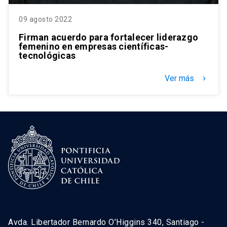
09 agosto 2022
Firman acuerdo para fortalecer liderazgo
femenino en empresas científicas-
tecnológicas
Ver más
keyboard_arrow_right
Avda. Libertador Bernardo O’Higgins 340, Santiago -