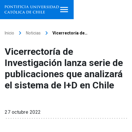
Inicio
keyboard_arrow_right
keyboard_arrow_right
Inicio
Noticias
Vicerrectoría de…
Programas de estudio
Vicerrectoría de
Facultades, escuelas e
Investigación lanza serie de
institutos
publicaciones que analizará
Investigación
el sistema de I+D en Chile
Internacionalización
launch
Extensión
27 octubre 2022
Vinculación