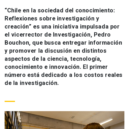
Universidad
“Chile en la sociedad del conocimiento:
Reflexiones sobre investigación y
keyboard_arrow_down
Información para
creación” es una iniciativa impulsada por
Futuros estudiantes
Go to english site
launch
el vicerrector de Investigación, Pedro
Bouchon, que busca entregar información
Estudiantes
ACCESOS DIRECTOS
y promover la discusión en distintos
aspectos de la ciencia, tecnología,
Admisión
launch
Académicos
conocimiento e innovación. El primer
Mi Cuenta UC
launch
número está dedicado a los costos reales
Personal
de la investigación.
Correo UC
launch
launch
Alumni
Mi Portal UC
launch
Padres y familia
Medios
Biblioteca
launch
launch
Vecinos
Donaciones
launch