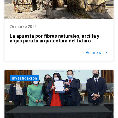
26 marzo 2026
La apuesta por fibras naturales, arcilla y
algas para la arquitectura del futuro
Ver más
keyboard_arrow_right
Investigación