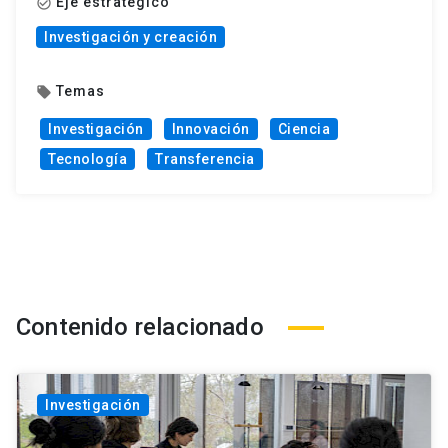
Eje estratégico
check_circle_outline
Investigación y creación
Temas
local_offer
Investigación
Innovación
Ciencia
Tecnología
Transferencia
Contenido relacionado
Investigación