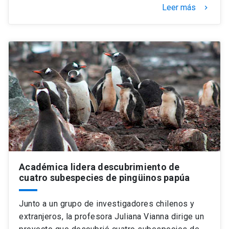
Leer más
keyboard_arrow_right
Académica lidera descubrimiento de
cuatro subespecies de pingüinos papúa
Junto a un grupo de investigadores chilenos y
extranjeros, la profesora Juliana Vianna dirige un