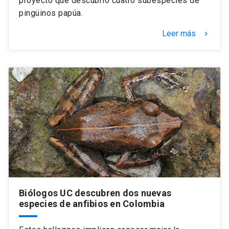
proyecto que descubrió cuatro subespecies de
pingüinos papúa.
Leer más
keyboard_arrow_right
Biólogos UC descubren dos nuevas
especies de anfibios en Colombia