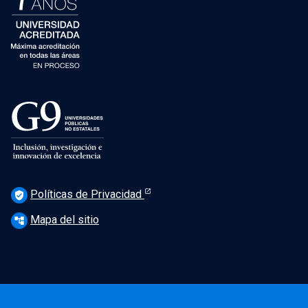
Políticas de Privacidad
verified_user
Mapa del sitio
account_tree