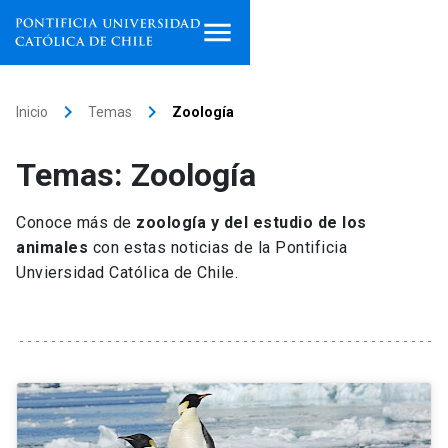
Inicio
keyboard_arrow_right
keyboard_arrow_right
Inicio
Temas
Zoología
Programas de estudio
Temas: Zoología
Facultades, escuelas e
institutos
Conoce más de
zoología y del estudio de los
animales
con estas noticias de la Pontificia
Investigación
Unviersidad Católica de Chile.
Internacionalización
launch
Extensión
Vinculación