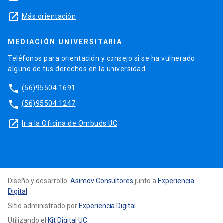
launch
Más orientación
MEDIACIÓN UNIVERSITARIA
Teléfonos para orientación y consejo si se ha vulnerado
alguno de tus derechos en la universidad.
phone
(56)95504 1691
phone
(56)95504 1247
launch
Ir a la Oficina de Ombuds UC
Diseño y desarrollo:
Asimov Consultores
junto a
Experiencia
Digital
.
Sitio administrado por
Experiencia Digital
.
Utilizando el
Kit Digital UC