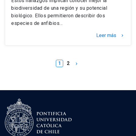
Estos hallazgos implican conocer mejor la
biodiversidad de una región y su potencial
biológico. Ellos permitieron describir dos
especies de anfibios…
Leer más
keyboard_arrow_right
1
2
keyboard_arrow_right