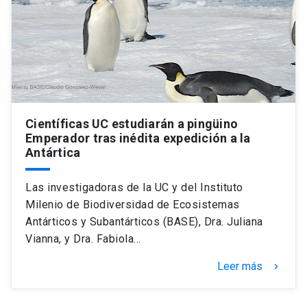
Universidad
keyboard_arrow_down
Información para
Futuros estudiantes
Go to english site
launch
Estudiantes
ACCESOS DIRECTOS
Científicas UC estudiarán a pingüino
Emperador tras inédita expedición a la
Admisión
launch
Académicos
Antártica
Mi Cuenta UC
launch
Personal
Las investigadoras de la UC y del Instituto
Correo UC
launch
Milenio de Biodiversidad de Ecosistemas
launch
Alumni
Antárticos y Subantárticos (BASE), Dra. Juliana
Mi Portal UC
launch
Vianna, y Dra. Fabiola…
Padres y familia
Medios
Biblioteca
launch
Leer más
keyboard_arrow_right
launch
Vecinos
Donaciones
launch