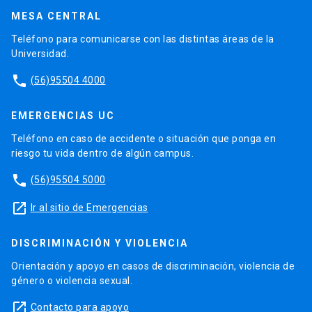
MESA CENTRAL
Teléfono para comunicarse con las distintas áreas de la
Universidad.
phone
(56)95504 4000
EMERGENCIAS UC
Teléfono en caso de accidente o situación que ponga en
riesgo tu vida dentro de algún campus.
phone
(56)95504 5000
launch
Ir al sitio de Emergencias
DISCRIMINACIÓN Y VIOLENCIA
Orientación y apoyo en casos de discriminación, violencia de
género o violencia sexual.
launch
Contacto para apoyo