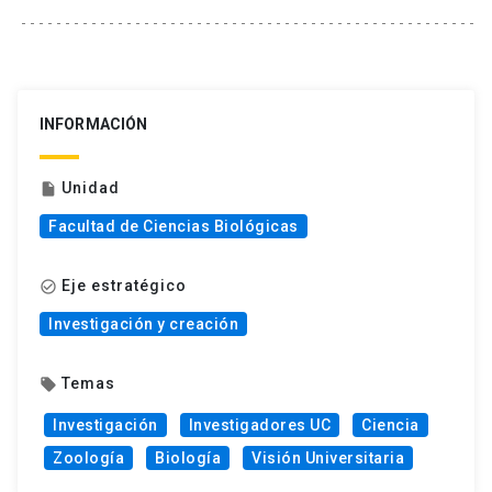
INFORMACIÓN
Unidad
insert_drive_file
Facultad de Ciencias Biológicas
Eje estratégico
check_circle_outline
Investigación y creación
Temas
local_offer
Investigación
Investigadores UC
Ciencia
Zoología
Biología
Visión Universitaria