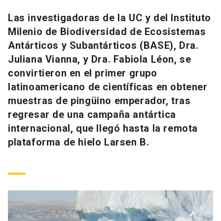
Universidad
Las investigadoras de la UC y del Instituto
Milenio de Biodiversidad de Ecosistemas
keyboard_arrow_down
Información para
Antárticos y Subantárticos (BASE), Dra.
Futuros estudiantes
Go to english site
launch
Juliana Vianna, y Dra. Fabiola Léon, se
convirtieron en el primer grupo
Estudiantes
ACCESOS DIRECTOS
latinoamericano de científicas en obtener
muestras de pingüino emperador, tras
Admisión
launch
Académicos
regresar de una campaña antártica
Mi Cuenta UC
launch
internacional, que llegó hasta la remota
Personal
plataforma de hielo Larsen B.
Correo UC
launch
launch
Alumni
Mi Portal UC
launch
Padres y familia
Medios
Biblioteca
launch
launch
Vecinos
Donaciones
launch