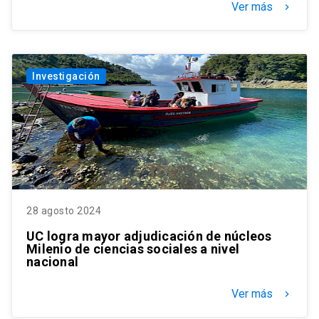
Ver más
keyboard_arrow_right
Investigación
28 agosto 2024
UC logra mayor adjudicación de núcleos
Milenio de ciencias sociales a nivel
nacional
Ver más
keyboard_arrow_right