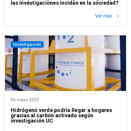
las investigaciones incidan en la sociedad?
Ver más
keyboard_arrow_right
Investigación
06 mayo 2025
Hidrógeno verde podría llegar a hogares
gracias al carbón activado según
investigación UC