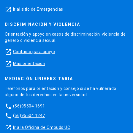
launch
Ir al sitio de Emergencias
DISCRIMINACIÓN Y VIOLENCIA
Orientación y apoyo en casos de discriminación, violencia de
género o violencia sexual.
launch
Contacto para apoyo
launch
Más orientación
MEDIACIÓN UNIVERSITARIA
Teléfonos para orientación y consejo si se ha vulnerado
alguno de tus derechos en la universidad.
phone
(56)95504 1691
phone
(56)95504 1247
launch
Ir a la Oficina de Ombuds UC