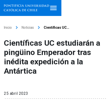
Inicio
keyboard_arrow_right
keyboard_arrow_right
Inicio
Noticias
Científicas UC…
Programas de estudio
Científicas UC estudiarán a
Facultades, escuelas e
pingüino Emperador tras
institutos
inédita expedición a la
Investigación
Antártica
Internacionalización
launch
Extensión
25 abril 2023
Vinculación