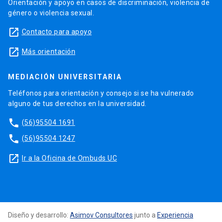
Orientación y apoyo en casos de discriminación, violencia de
género o violencia sexual.
launch
Contacto para apoyo
launch
Más orientación
MEDIACIÓN UNIVERSITARIA
Teléfonos para orientación y consejo si se ha vulnerado
alguno de tus derechos en la universidad.
phone
(56)95504 1691
phone
(56)95504 1247
launch
Ir a la Oficina de Ombuds UC
Diseño y desarrollo:
Asimov Consultores
junto a
Experiencia