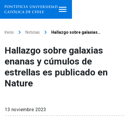
Inicio
keyboard_arrow_right
keyboard_arrow_right
Inicio
Noticias
Hallazgo sobre galaxias…
Programas de estudio
Hallazgo sobre galaxias
Facultades, escuelas e
enanas y cúmulos de
institutos
estrellas es publicado en
Investigación
Nature
Internacionalización
launch
Extensión
13 noviembre 2023
Vinculación