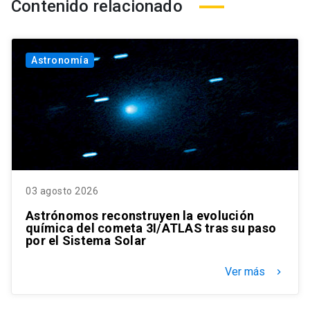
Contenido relacionado
Astronomía
03 agosto 2026
Astrónomos reconstruyen la evolución
química del cometa 3I/ATLAS tras su paso
por el Sistema Solar
Ver más
keyboard_arrow_right