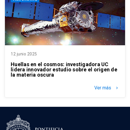
12 junio 2025
Huellas en el cosmos: investigadora UC
lidera innovador estudio sobre el origen de
la materia oscura
Ver más
keyboard_arrow_right