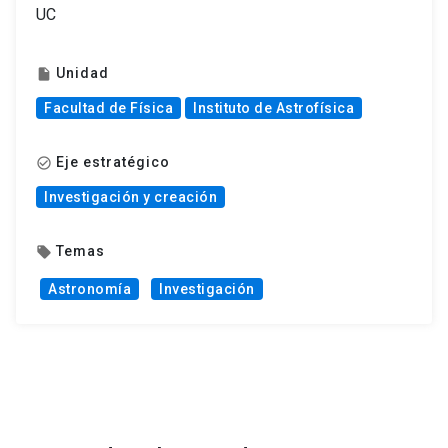
UC
Unidad
insert_drive_file
Facultad de Física
Instituto de Astrofísica
Eje estratégico
check_circle_outline
Investigación y creación
Temas
local_offer
Astronomía
Investigación