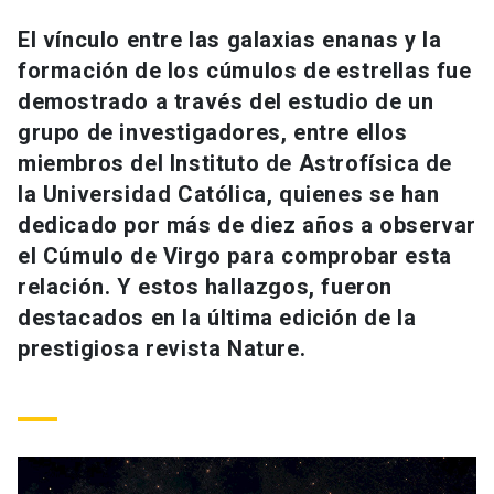
Universidad
El vínculo entre las galaxias enanas y la
formación de los cúmulos de estrellas fue
keyboard_arrow_down
Información para
demostrado a través del estudio de un
Futuros estudiantes
Go to english site
launch
grupo de investigadores, entre ellos
miembros del Instituto de Astrofísica de
Estudiantes
ACCESOS DIRECTOS
la Universidad Católica, quienes se han
dedicado por más de diez años a observar
Admisión
launch
Académicos
el Cúmulo de Virgo para comprobar esta
Mi Cuenta UC
launch
relación. Y estos hallazgos, fueron
Personal
destacados en la última edición de la
Correo UC
launch
launch
Alumni
prestigiosa revista Nature.
Mi Portal UC
launch
Padres y familia
Medios
Biblioteca
launch
launch
Vecinos
Donaciones
launch