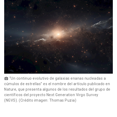
“Un continuo evolutivo de galaxias enanas nucleadas a
photo_camera
cúmulos de estrellas” es el nombre del artículo publicado en
Nature, que presenta algunos de los resultados del grupo de
científicos del proyecto Next Generation Virgo Survey
(NGVS). (Crédito imagen: Thomas Puzia)