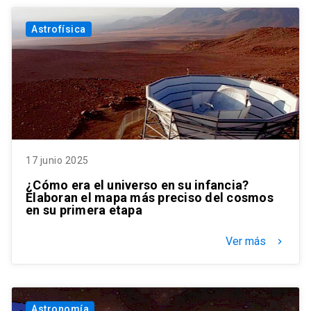
Astrofísica
17 junio 2025
¿Cómo era el universo en su infancia?
Elaboran el mapa más preciso del cosmos
en su primera etapa
Ver más
keyboard_arrow_right
Astronomía