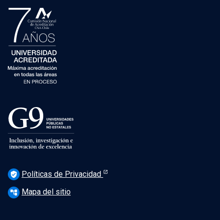
Políticas de Privacidad
verified_user
Mapa del sitio
account_tree