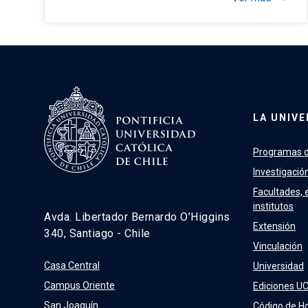
LA UNIVE
Programas d
Investigació
Facultades, 
institutos
Avda. Libertador Bernardo O’Higgins
Extensión
340, Santiago - Chile
Vinculación
Casa Central
Universidad
Campus Oriente
Ediciones U
San Joaquín
Código de H