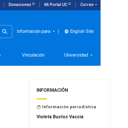
Donaciones
Mi Portal UC
Correo
arrow_drop_down
Información para
English Site
language
arrow_drop_down
ítico
Vinculación
Universidad
rop_down
arrow_drop_down
INFORMACIÓN
Información periodística
face
Violeta Bustos Vaccia