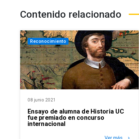
Contenido relacionado
Reconocimiento
08 junio 2021
Ensayo de alumna de Historia UC
fue premiado en concurso
internacional
Ver más
keyboard_arrow_right