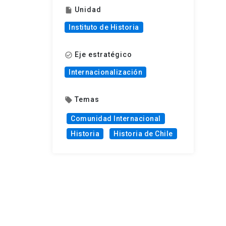
Unidad
insert_drive_file
Instituto de Historia
Eje estratégico
check_circle_outline
Internacionalización
Temas
local_offer
Comunidad Internacional
Historia
Historia de Chile