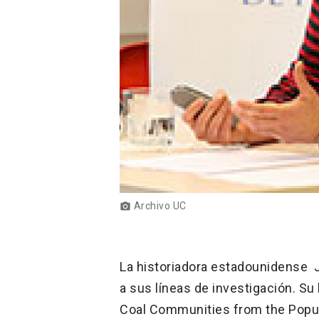
Archivo UC
photo_camera
La historiadora estadounidense J
a sus líneas de investigación. Su l
Coal Communities from the Popular