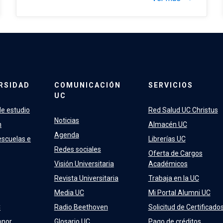
RSIDAD
COMUNICACIÓN
SERVICIOS
UC
e estudio
Red Salud UC Christus
Noticias
n
Almacén UC
Agenda
escuelas e
Librerías UC
Redes sociales
Oferta de Cargos
Visión Universitaria
Académicos
Revista Universitaria
Trabaja en la UC
Media UC
Mi Portal Alumni UC
C
Radio Beethoven
Solicitud de Certificado
onor
Glosario UC
Pago de créditos