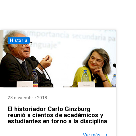
Historia
28 noviembre 2018
El historiador Carlo Ginzburg
reunió a cientos de académicos y
estudiantes en torno a la disciplina
Ver más
keyboard_arrow_right