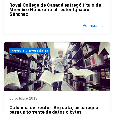
Royal College de Canadá entregó título de
Miembro Honorario al rector Ignacio
Sánchez
Ver más
keyboard_arrow_right
Revista universitaria
05 octubre 2018
Columna del rector: Big data, un paragua
para un torrente de datos o bytes