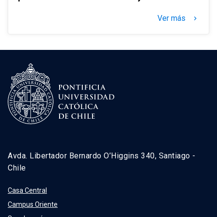
Ver más
keyboard_arrow_right
Avda. Libertador Bernardo O’Higgins 340, Santiago -
Chile
Casa Central
Campus Oriente