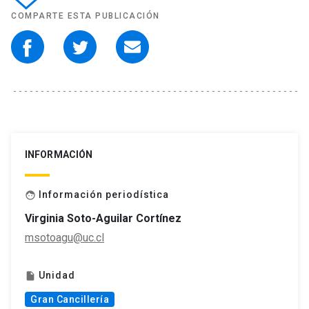
COMPARTE ESTA PUBLICACIÓN
INFORMACIÓN
Información periodística
face
Virginia Soto-Aguilar Cortínez
msotoagu@uc.cl
Unidad
insert_drive_file
Gran Cancillería