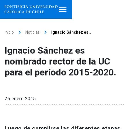
Inicio
keyboard_arrow_right
keyboard_arrow_right
Inicio
Noticias
Ignacio Sánchez es…
Programas de estudio
Ignacio Sánchez es
Facultades, escuelas e
nombrado rector de la UC
institutos
para el período 2015-2020.
Investigación
Internacionalización
launch
26 enero 2015
Extensión
Vinculación
Luego de cumplirse las diferentes etapas