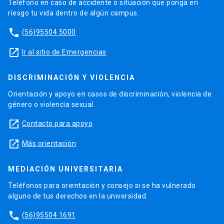
Teléfono en caso de accidente o situación que ponga en
riesgo tu vida dentro de algún campus.
phone
(56)95504 5000
launch
Ir al sitio de Emergencias
DISCRIMINACIÓN Y VIOLENCIA
Orientación y apoyo en casos de discriminación, violencia de
género o violencia sexual.
launch
Contacto para apoyo
launch
Más orientación
MEDIACIÓN UNIVERSITARIA
Teléfonos para orientación y consejo si se ha vulnerado
alguno de tus derechos en la universidad.
phone
(56)95504 1691