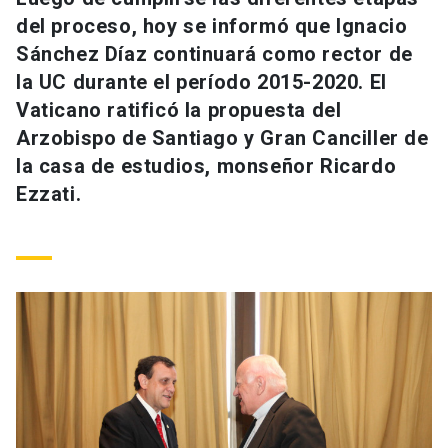
Universidad
del proceso, hoy se informó que Ignacio
Sánchez Díaz continuará como rector de
keyboard_arrow_down
Información para
la UC durante el período 2015-2020. El
Vaticano ratificó la propuesta del
Futuros estudiantes
Go to english site
launch
Arzobispo de Santiago y Gran Canciller de
Estudiantes
la casa de estudios, monseñor Ricardo
ACCESOS DIRECTOS
Ezzati.
Admisión
launch
Académicos
Mi Cuenta UC
launch
Personal
Correo UC
launch
launch
Alumni
Mi Portal UC
launch
Padres y familia
Medios
Biblioteca
launch
launch
Vecinos
Donaciones
launch