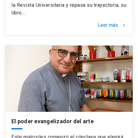
la Revista Universitaria y repasa su trayectoria, su
libro…
Leer más
keyboard_arrow_right
El poder evangelizador del arte
Este miércoles comenzó el cónclave que elegirá