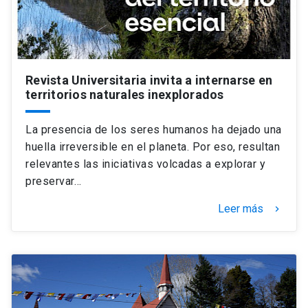
Revista Universitaria invita a internarse en
territorios naturales inexplorados
La presencia de los seres humanos ha dejado una
huella irreversible en el planeta. Por eso, resultan
relevantes las iniciativas volcadas a explorar y
preservar…
Leer más
keyboard_arrow_right