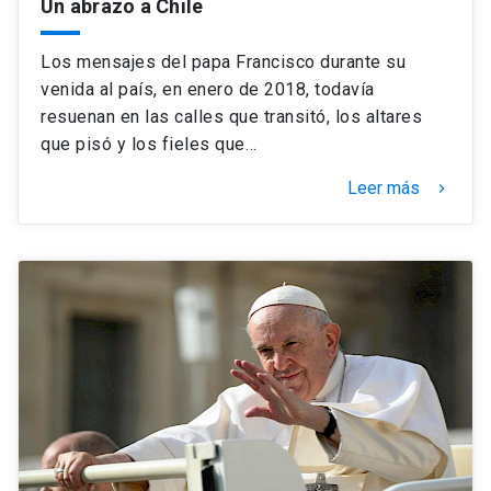
Un abrazo a Chile
Los mensajes del papa Francisco durante su
venida al país, en enero de 2018, todavía
resuenan en las calles que transitó, los altares
que pisó y los fieles que…
Leer más
keyboard_arrow_right