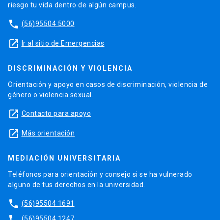
riesgo tu vida dentro de algún campus.
phone
(56)95504 5000
launch
Ir al sitio de Emergencias
DISCRIMINACIÓN Y VIOLENCIA
Orientación y apoyo en casos de discriminación, violencia de
género o violencia sexual.
launch
Contacto para apoyo
launch
Más orientación
MEDIACIÓN UNIVERSITARIA
Teléfonos para orientación y consejo si se ha vulnerado
alguno de tus derechos en la universidad.
phone
(56)95504 1691
phone
(56)95504 1247