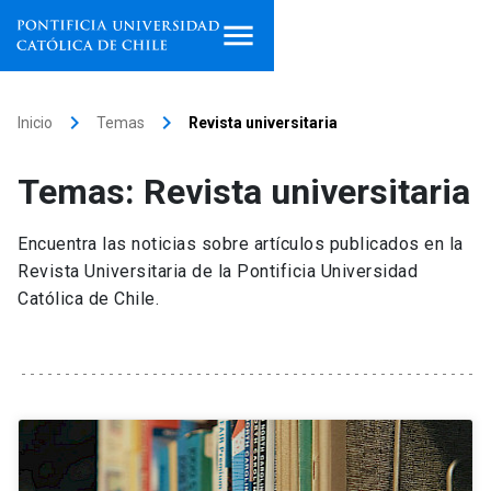
Inicio
keyboard_arrow_right
keyboard_arrow_right
Inicio
Temas
Revista universitaria
Programas de estudio
Temas: Revista universitaria
Facultades, escuelas e
institutos
Encuentra las noticias sobre artículos publicados en la
Revista Universitaria de la Pontificia Universidad
Investigación
Católica de Chile.
Internacionalización
launch
Extensión
Vinculación