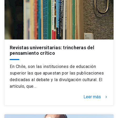
Universidad
keyboard_arrow_down
Información para
Futuros estudiantes
Go to english site
launch
Estudiantes
ACCESOS DIRECTOS
Revistas universitarias: trincheras del
pensamiento crítico
Admisión
launch
Académicos
Mi Cuenta UC
launch
En Chile, son las instituciones de educación
Personal
superior las que apuestan por las publicaciones
Correo UC
launch
dedicadas al debate y la divulgación cultural. El
launch
Alumni
artículo, que…
Mi Portal UC
launch
Padres y familia
Leer más
keyboard_arrow_right
Medios
Biblioteca
launch
launch
Vecinos
Donaciones
launch