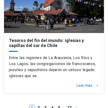
Tesoros del fin del mundo: iglesias y
capillas del sur de Chile
Entre las regiones de La Araucanía, Los Ríos y
Los Lagos, las congregaciones de franciscanos,
jesuitas y capuchinos dejaron un valioso legado:
iglesias que se…
Leer más
keyboard_arrow_right
1
2
3
4
5
…
12
keyboard_arrow_right