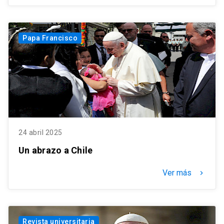
Papa Francisco
24 abril 2025
Un abrazo a Chile
Ver más
keyboard_arrow_right
Revista universitaria