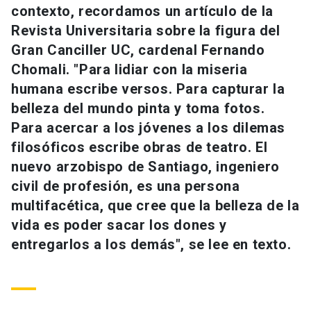
contexto, recordamos un artículo de la
Universidad
Revista Universitaria sobre la figura del
keyboard_arrow_down
Información para
Gran Canciller UC, cardenal Fernando
Chomali. "Para lidiar con la miseria
Futuros estudiantes
Go to english site
launch
humana escribe versos. Para capturar la
belleza del mundo pinta y toma fotos.
Estudiantes
ACCESOS DIRECTOS
Para acercar a los jóvenes a los dilemas
Admisión
launch
filosóficos escribe obras de teatro. El
Académicos
nuevo arzobispo de Santiago, ingeniero
Mi Cuenta UC
launch
Personal
civil de profesión, es una persona
multifacética, que cree que la belleza de la
Correo UC
launch
launch
Alumni
vida es poder sacar los dones y
Mi Portal UC
launch
entregarlos a los demás", se lee en texto.
Padres y familia
Medios
Biblioteca
launch
launch
Vecinos
Donaciones
launch