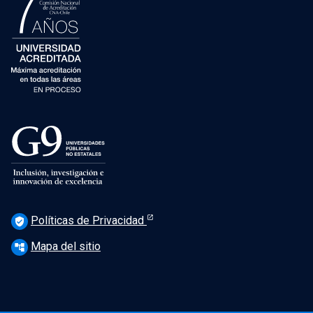
Políticas de Privacidad
verified_user
Mapa del sitio
account_tree