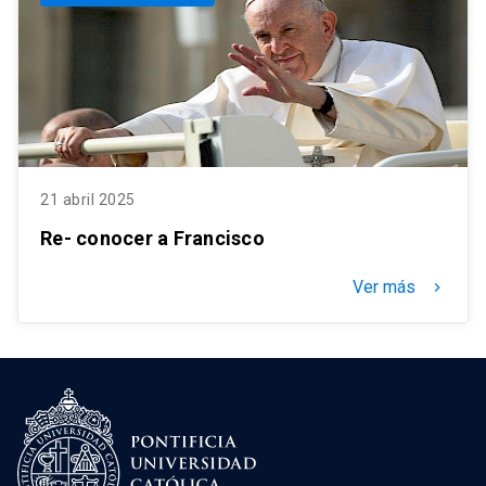
21 abril 2025
Re- conocer a Francisco
Ver más
keyboard_arrow_right