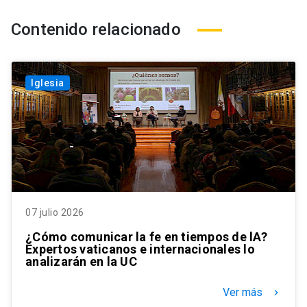
Contenido relacionado
Iglesia
07 julio 2026
¿Cómo comunicar la fe en tiempos de lA?
Expertos vaticanos e internacionales lo
analizarán en la UC
Ver más
keyboard_arrow_right