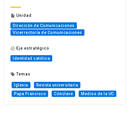
Unidad
insert_drive_file
Dirección de Comunicaciones
Vicerrectoría de Comunicaciones
Eje estratégico
check_circle_outline
Identidad católica
Temas
local_offer
Iglesia
Revista universitaria
Papa Francisco
Cónclave
Medios de la UC