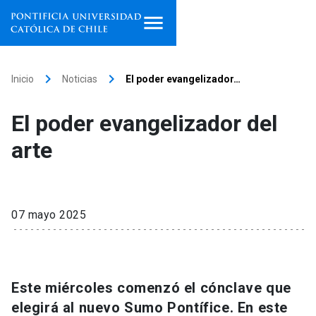
Inicio
keyboard_arrow_right
keyboard_arrow_right
Inicio
Noticias
El poder evangelizador…
Programas de estudio
El poder evangelizador del
Facultades, escuelas e
arte
institutos
Investigación
07 mayo 2025
Internacionalización
launch
Extensión
Este miércoles comenzó el cónclave que
Vinculación
elegirá al nuevo Sumo Pontífice. En este