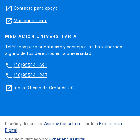
launch
Contacto para apoyo
launch
Más orientación
MEDIACIÓN UNIVERSITARIA
Teléfonos para orientación y consejo si se ha vulnerado
alguno de tus derechos en la universidad.
phone
(56)95504 1691
phone
(56)95504 1247
launch
Ir a la Oficina de Ombuds UC
Diseño y desarrollo:
Asimov Consultores
junto a
Experiencia
Digital
.
Sitio administrado por
Experiencia Digital
.