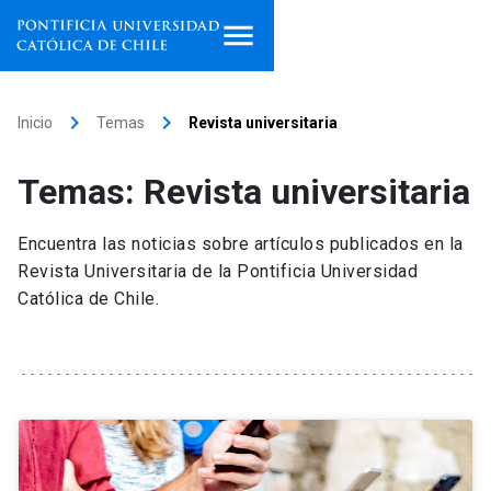
Inicio
keyboard_arrow_right
keyboard_arrow_right
Inicio
Temas
Revista universitaria
Programas de estudio
Temas: Revista universitaria
Facultades, escuelas e
institutos
Encuentra las noticias sobre artículos publicados en la
Revista Universitaria de la Pontificia Universidad
Investigación
Católica de Chile.
Internacionalización
launch
Extensión
Vinculación