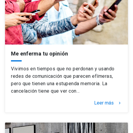
Universidad
keyboard_arrow_down
Información para
Futuros estudiantes
Go to english site
launch
Estudiantes
ACCESOS DIRECTOS
Me enferma tu opinión
Admisión
launch
Académicos
Vivimos en tiempos que no perdonan y usando
Mi Cuenta UC
launch
redes de comunicación que parecen efímeras,
Personal
pero que tienen una estupenda memoria. La
Correo UC
launch
cancelación tiene que ver con…
launch
Alumni
Mi Portal UC
launch
Leer más
keyboard_arrow_right
Padres y familia
Medios
Biblioteca
launch
launch
Vecinos
Donaciones
launch