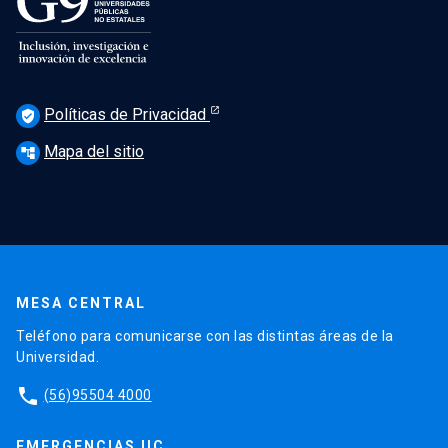
Políticas de Privacidad
verified_user
Mapa del sitio
account_tree
MESA CENTRAL
Teléfono para comunicarse con las distintas áreas de la
Universidad.
phone
(56)95504 4000
EMERGENCIAS UC