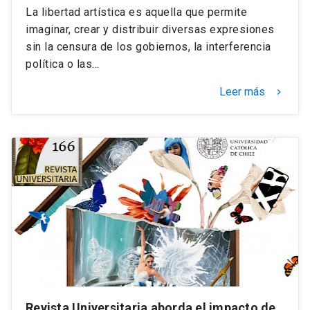
La libertad artística es aquella que permite
imaginar, crear y distribuir diversas expresiones
sin la censura de los gobiernos, la interferencia
política o las…
Leer más
keyboard_arrow_right
Revista Universitaria aborda el impacto de