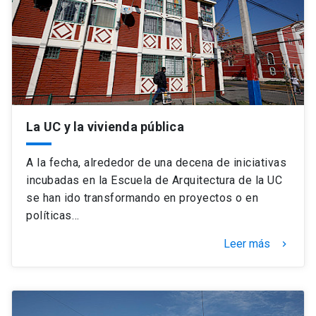
La UC y la vivienda pública
A la fecha, alrededor de una decena de iniciativas
incubadas en la Escuela de Arquitectura de la UC
se han ido transformando en proyectos o en
políticas…
Leer más
keyboard_arrow_right