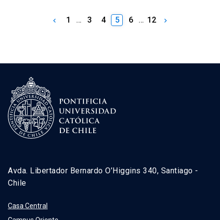
1
…
3
4
5
6
…
12
keyboard_arrow_left
keyboard_arrow_right
Avda. Libertador Bernardo O’Higgins 340, Santiago -
Chile
Casa Central