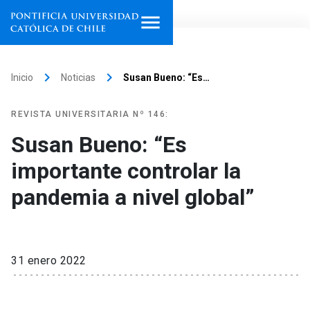
Inicio
keyboard_arrow_right
keyboard_arrow_right
Inicio
Noticias
Susan Bueno: “Es…
Programas de estudio
REVISTA UNIVERSITARIA Nº 146:
Facultades, escuelas e
Susan Bueno: “Es
institutos
importante controlar la
Investigación
pandemia a nivel global”
Internacionalización
launch
Extensión
31 enero 2022
Vinculación