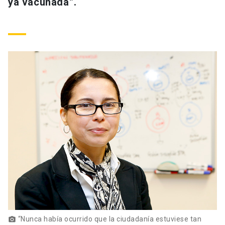
ya vacunada”.
“Nunca había ocurrido que la ciudadanía estuviese tan
photo_camera