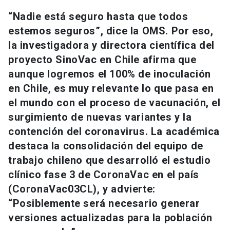
Universidad
“Nadie está seguro hasta que todos
estemos seguros”, dice la OMS. Por eso,
keyboard_arrow_down
Información para
la investigadora y directora científica del
proyecto SinoVac en Chile afirma que
Futuros estudiantes
Go to english site
launch
aunque logremos el 100% de inoculación
Estudiantes
ACCESOS DIRECTOS
en Chile, es muy relevante lo que pasa en
el mundo con el proceso de vacunación, el
Admisión
launch
Académicos
surgimiento de nuevas variantes y la
Mi Cuenta UC
launch
contención del coronavirus. La académica
Personal
destaca la consolidación del equipo de
Correo UC
launch
launch
trabajo chileno que desarrolló el estudio
Alumni
clínico fase 3 de CoronaVac en el país
Mi Portal UC
launch
Padres y familia
(CoronaVac03CL), y advierte:
Medios
Biblioteca
launch
“Posiblemente será necesario generar
launch
Vecinos
versiones actualizadas para la población
Donaciones
launch