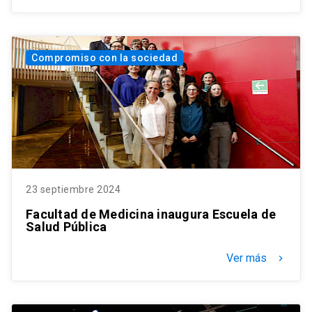
Compromiso con la sociedad
23 septiembre 2024
Facultad de Medicina inaugura Escuela de
Salud Pública
Ver más
keyboard_arrow_right