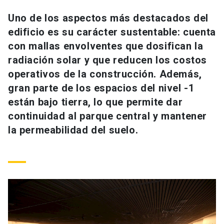
Universidad
Uno de los aspectos más destacados del
edificio es su carácter sustentable: cuenta
keyboard_arrow_down
Información para
con mallas envolventes que dosifican la
Futuros estudiantes
Go to english site
launch
radiación solar y que reducen los costos
operativos de la construcción. Además,
Estudiantes
ACCESOS DIRECTOS
gran parte de los espacios del nivel -1
están bajo tierra, lo que permite dar
Admisión
launch
Académicos
continuidad al parque central y mantener
Mi Cuenta UC
launch
la permeabilidad del suelo.
Personal
Correo UC
launch
launch
Alumni
Mi Portal UC
launch
Padres y familia
Medios
Biblioteca
launch
launch
Vecinos
Donaciones
launch