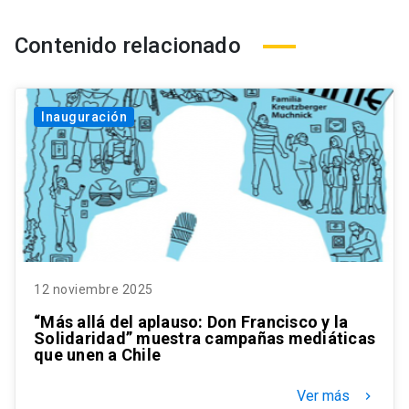
Contenido relacionado
Inauguración
12 noviembre 2025
“Más allá del aplauso: Don Francisco y la
Solidaridad” muestra campañas mediáticas
que unen a Chile
Ver más
keyboard_arrow_right