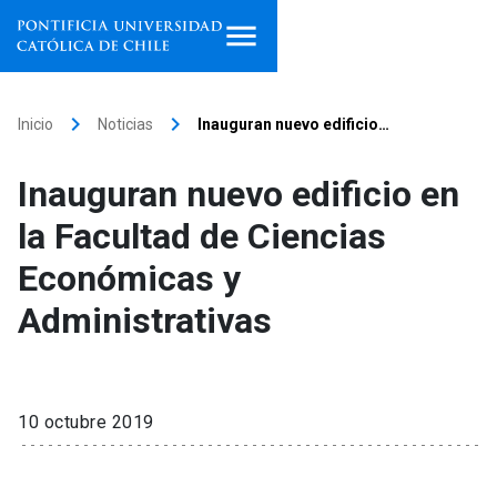
Inicio
keyboard_arrow_right
keyboard_arrow_right
Inicio
Noticias
Inauguran nuevo edificio…
Programas de estudio
Inauguran nuevo edificio en
Facultades, escuelas e
la Facultad de Ciencias
institutos
Económicas y
Investigación
Administrativas
Internacionalización
launch
Extensión
10 octubre 2019
Vinculación