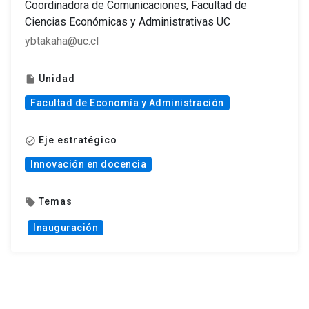
Coordinadora de Comunicaciones, Facultad de
Ciencias Económicas y Administrativas UC
ybtakaha@uc.cl
Unidad
insert_drive_file
Facultad de Economía y Administración
Eje estratégico
check_circle_outline
Innovación en docencia
Temas
local_offer
Inauguración