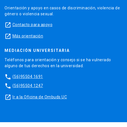
Orientación y apoyo en casos de discriminación, violencia de
género o violencia sexual.
launch
Contacto para apoyo
launch
Más orientación
MEDIACIÓN UNIVERSITARIA
Teléfonos para orientación y consejo si se ha vulnerado
alguno de tus derechos en la universidad.
phone
(56)95504 1691
phone
(56)95504 1247
launch
Ir a la Oficina de Ombuds UC