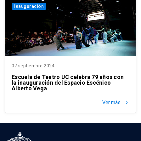
Inauguración
07 septiembre 2024
Escuela de Teatro UC celebra 79 años con
la inauguración del Espacio Escénico
Alberto Vega
Ver más
keyboard_arrow_right