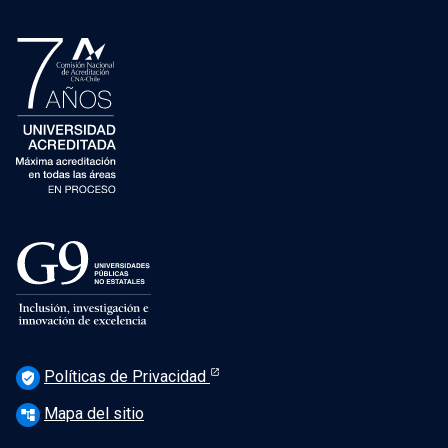
Políticas de Privacidad
verified_user
Mapa del sitio
account_tree