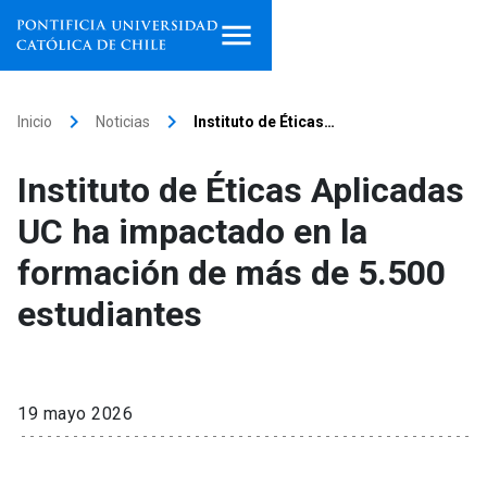
Inicio
keyboard_arrow_right
keyboard_arrow_right
Inicio
Noticias
Instituto de Éticas…
Programas de estudio
Instituto de Éticas Aplicadas
Facultades, escuelas e
UC ha impactado en la
institutos
formación de más de 5.500
Investigación
estudiantes
Internacionalización
launch
Extensión
19 mayo 2026
Vinculación