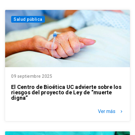
Salud pública
09 septiembre 2025
El Centro de Bioética UC advierte sobre los
riesgos del proyecto de Ley de “muerte
digna”
Ver más
keyboard_arrow_right