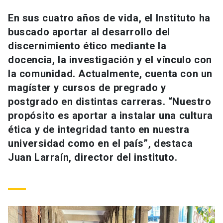
Universidad
En sus cuatro años de vida, el Instituto ha
buscado aportar al desarrollo del
keyboard_arrow_down
Información para
discernimiento ético mediante la
Futuros estudiantes
Go to english site
launch
docencia, la investigación y el vínculo con
la comunidad. Actualmente, cuenta con un
Estudiantes
ACCESOS DIRECTOS
magíster y cursos de pregrado y
postgrado en distintas carreras. “Nuestro
Admisión
launch
Académicos
propósito es aportar a instalar una cultura
Mi Cuenta UC
launch
ética y de integridad tanto en nuestra
Personal
universidad como en el país”, destaca
Correo UC
launch
launch
Alumni
Juan Larraín, director del instituto.
Mi Portal UC
launch
Padres y familia
Medios
Biblioteca
launch
launch
Vecinos
Donaciones
launch