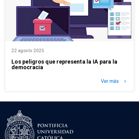
22 agosto 2025
Los peligros que representa la IA para la
democracia
Ver más
keyboard_arrow_right