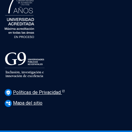
Políticas de Privacidad
verified_user
Mapa del sitio
account_tree