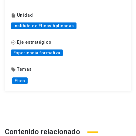
Unidad
insert_drive_file
Instituto de Éticas Aplicadas
Eje estratégico
check_circle_outline
Experiencia formativa
Temas
local_offer
Ética
Contenido relacionado