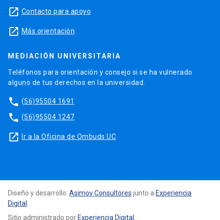
launch
Contacto para apoyo
launch
Más orientación
MEDIACIÓN UNIVERSITARIA
Teléfonos para orientación y consejo si se ha vulnerado
alguno de tus derechos en la universidad.
phone
(56)95504 1691
phone
(56)95504 1247
launch
Ir a la Oficina de Ombuds UC
Diseño y desarrollo:
Asimov Consultores
junto a
Experiencia
Digital
.
Sitio administrado por
Experiencia Digital
.