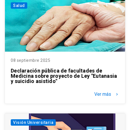
Salud
08 septiembre 2025
Declaración pública de facultades de
Medicina sobre proyecto de Ley "Eutanasia
y suicidio asistido"
Ver más
keyboard_arrow_right
Visión Universitaria