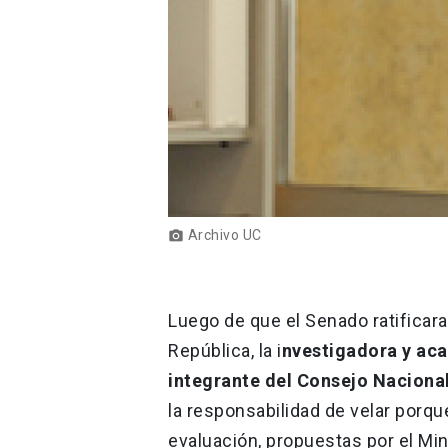
Archivo UC
photo_camera
Luego de que el Senado ratificara
República, la i
nvestigadora y ac
integrante del Consejo Naciona
la responsabilidad de velar porque
evaluación, propuestas por el Min