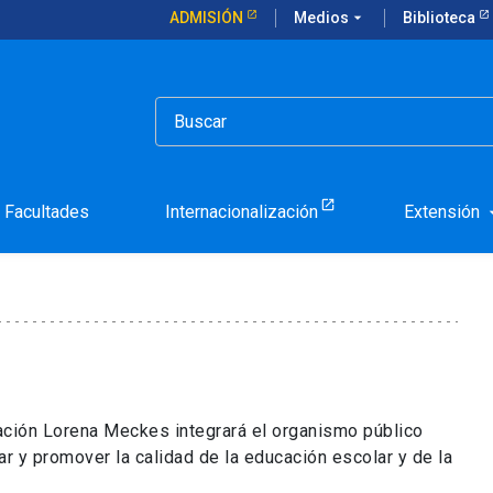
ADMISIÓN
Medios
arrow_drop_down
Biblioteca
n Consejo Nacional de Educación
me cargo en Consejo Nac
Facultades
Internacionalización
Extensión
arrow_d
ación Lorena Meckes integrará el organismo público
r y promover la calidad de la educación escolar y de la