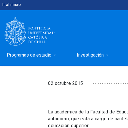
Ir al inicio
keyboard_arrow_right
keyboard_arrow_right
Inicio
Noticias
Investigadora UC asume cargo e
Investigadora UC asu
Educación
Programas de estudio
Investigación
arrow_drop_down
arrow_drop_down
02 octubre 2015
La académica de la Facultad de Educ
autónomo, que está a cargo de cautela
educación superior.