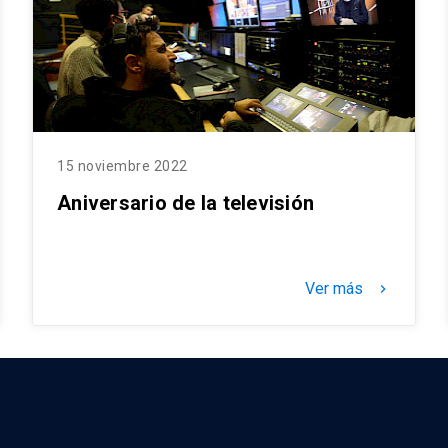
15 noviembre 2022
Aniversario de la televisión
Ver más
keyboard_arrow_right