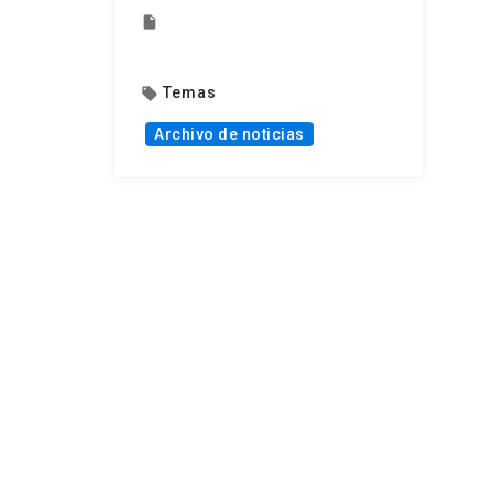
insert_drive_file
Temas
local_offer
Archivo de noticias