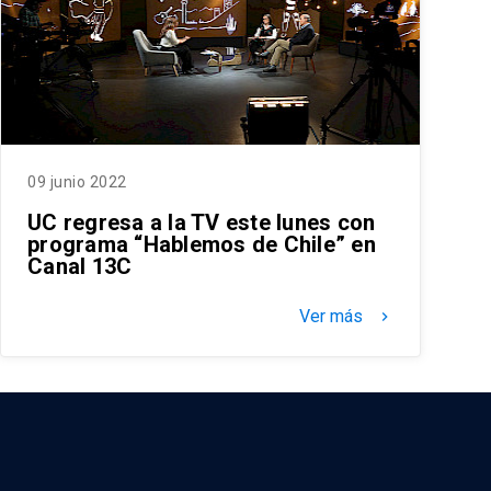
09 junio 2022
UC regresa a la TV este lunes con
programa “Hablemos de Chile” en
Canal 13C
Ver más
keyboard_arrow_right