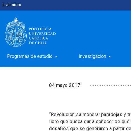
Ir al inicio
keyboard_arrow_right
keyboard_arrow_right
Inicio
Noticias
El rol de la industria salmonera
El rol de la industri
por investigadores U
Programas de estudio
Investigación
arrow_drop_down
arrow_drop_down
04 mayo 2017
“Revolución salmonera: paradojas y tr
libro que busca dar a conocer de qué m
desafíos que se generaron a partir de