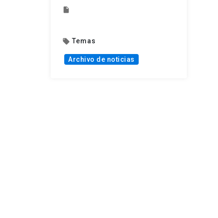
insert_drive_file
Temas
local_offer
Archivo de noticias