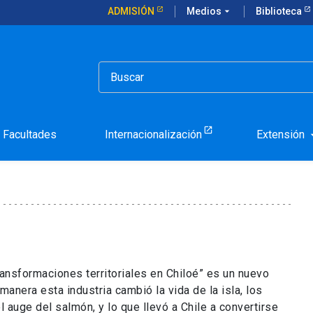
ADMISIÓN
Medios
arrow_drop_down
Biblioteca
 en Chiloé es abordado por investigadores UC
a salmonera en Chiloé es a
C
Facultades
Internacionalización
Extensión
arrow_d
ansformaciones territoriales en Chiloé” es un nuevo
anera esta industria cambió la vida de la isla, los
l auge del salmón, y lo que llevó a Chile a convertirse