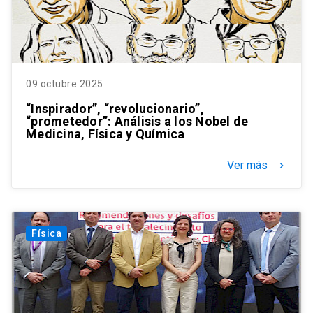
09 octubre 2025
“Inspirador”, “revolucionario”,
“prometedor”: Análisis a los Nobel de
Medicina, Física y Química
Ver más
keyboard_arrow_right
Física