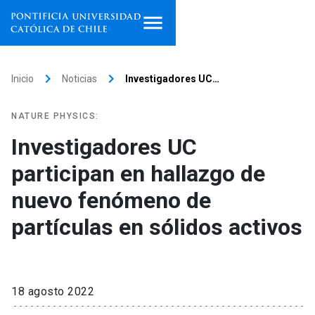
Inicio
keyboard_arrow_right
keyboard_arrow_right
Inicio
Noticias
Investigadores UC…
Programas de estudio
NATURE PHYSICS:
Facultades, escuelas e
Investigadores UC
institutos
participan en hallazgo de
Investigación
nuevo fenómeno de
Internacionalización
partículas en sólidos activos
launch
Extensión
Vinculación
18 agosto 2022