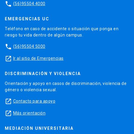
phone
(56)95504 4000
EMERGENCIAS UC
Teléfono en caso de accidente o situación que ponga en
riesgo tu vida dentro de algún campus.
phone
(56)95504 5000
launch
Ir al sitio de Emergencias
DISCRIMINACIÓN Y VIOLENCIA
Orientación y apoyo en casos de discriminación, violencia de
género o violencia sexual.
launch
Contacto para apoyo
launch
Más orientación
MEDIACIÓN UNIVERSITARIA