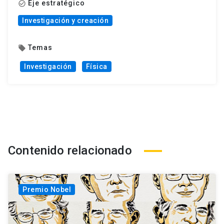
Eje estratégico
check_circle_outline
Investigación y creación
Temas
local_offer
Investigación
Física
Contenido relacionado
Premio Nobel