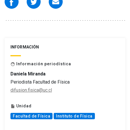
INFORMACIÓN
Información periodística
face
Daniela Miranda
Periodista Facultad de Física
difusion.fisica@uc.cl
Unidad
insert_drive_file
Facultad de Física
Instituto de Física