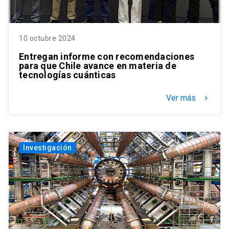
10 octubre 2024
Entregan informe con recomendaciones
para que Chile avance en materia de
tecnologías cuánticas
Ver más
keyboard_arrow_right
Investigación