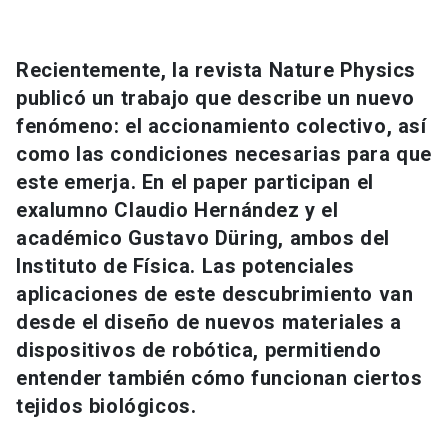
Universidad
keyboard_arrow_down
Información para
Recientemente, la revista Nature Physics
publicó un trabajo que describe un nuevo
Futuros estudiantes
Go to english site
launch
fenómeno: el accionamiento colectivo, así
como las condiciones necesarias para que
Estudiantes
ACCESOS DIRECTOS
este emerja. En el paper participan el
Admisión
launch
exalumno Claudio Hernández y el
Académicos
académico Gustavo Düring, ambos del
Mi Cuenta UC
launch
Personal
Instituto de Física. Las potenciales
aplicaciones de este descubrimiento van
Correo UC
launch
launch
Alumni
desde el diseño de nuevos materiales a
Mi Portal UC
launch
dispositivos de robótica, permitiendo
Padres y familia
entender también cómo funcionan ciertos
Medios
Biblioteca
launch
tejidos biológicos.
launch
Vecinos
Donaciones
launch