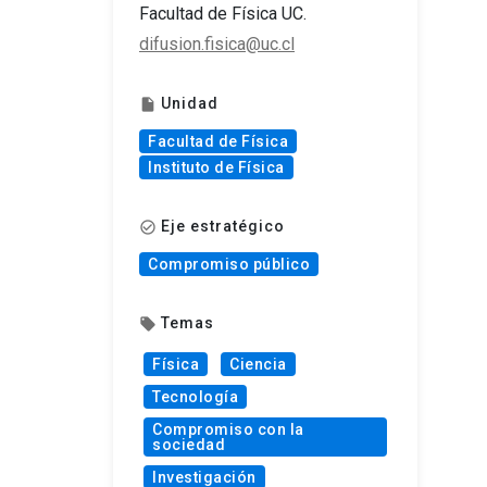
Facultad de Física UC.
difusion.fisica@uc.cl
Unidad
insert_drive_file
Facultad de Física
Instituto de Física
Eje estratégico
check_circle_outline
Compromiso público
Temas
local_offer
Física
Ciencia
Tecnología
Compromiso con la
sociedad
Investigación