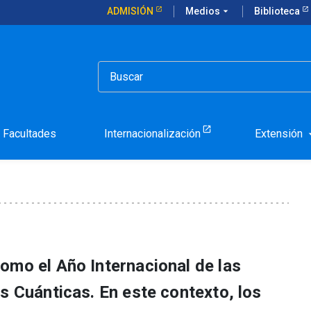
ADMISIÓN
Medios
arrow_drop_down
Biblioteca
iones para que Chile avance en materia de tecnologías cuánticas
 recomendaciones para q
 tecnologías cuánticas
Facultades
Internacionalización
Extensión
arrow_d
omo el Año Internacional de las
s Cuánticas. En este contexto, los