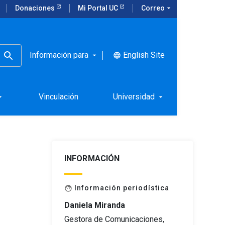
Donaciones
Mi Portal UC
Correo
arrow_drop_down
Información para
English Site
language
arrow_drop_down
ue Chile
Vinculación
Universidad
rop_down
arrow_drop_down
INFORMACIÓN
Información periodística
face
Daniela Miranda
Gestora de Comunicaciones,