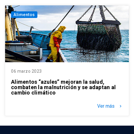
Alimentos
06 marzo 2023
Alimentos “azules” mejoran la salud,
combaten la malnutrición y se adaptan al
cambio climático
Ver más
keyboard_arrow_right