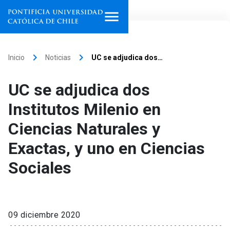
Inicio
keyboard_arrow_right
keyboard_arrow_right
Inicio
Noticias
UC se adjudica dos…
Programas de estudio
UC se adjudica dos
Facultades, escuelas e
Institutos Milenio en
institutos
Ciencias Naturales y
Investigación
Exactas, y uno en Ciencias
Internacionalización
launch
Sociales
Extensión
Vinculación
09 diciembre 2020