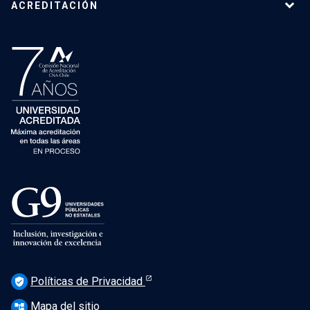
ACREDITACIÓN
Políticas de Privacidad
verified_user
Mapa del sitio
account_tree