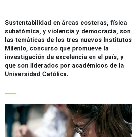
Universidad
keyboard_arrow_down
Información para
Sustentabilidad en áreas costeras, física
subatómica, y violencia y democracia, son
Futuros estudiantes
Go to english site
launch
las temáticas de los tres nuevos Institutos
Milenio, concurso que promueve la
Estudiantes
ACCESOS DIRECTOS
investigación de excelencia en el país, y
Admisión
launch
que son liderados por académicos de la
Académicos
Universidad Católica.
Mi Cuenta UC
launch
Personal
Correo UC
launch
launch
Alumni
Mi Portal UC
launch
Padres y familia
Medios
Biblioteca
launch
launch
Vecinos
Donaciones
launch