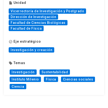
Unidad
insert_drive_file
Vicerrectoría de Investigación y Postgrado
Dirección de Investigación
Facultad de Ciencias Biológicas
Facultad de Física
Eje estratégico
check_circle_outline
Investigación y creación
Temas
local_offer
Investigación
Sustentabilidad
Instituto Milenio
Física
Ciencias sociales
Ciencia