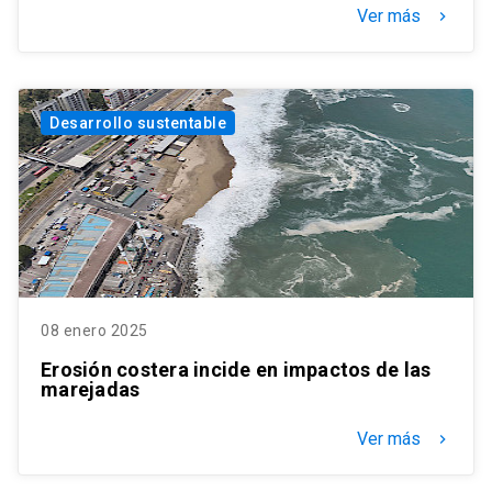
Ver más
keyboard_arrow_right
Desarrollo sustentable
08 enero 2025
Erosión costera incide en impactos de las
marejadas
Ver más
keyboard_arrow_right