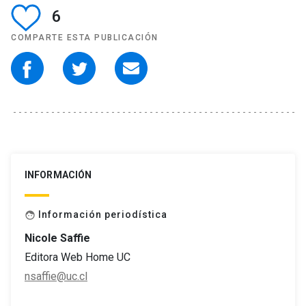
6
COMPARTE ESTA PUBLICACIÓN
INFORMACIÓN
Información periodística
face
Nicole Saffie
Editora Web Home UC
nsaffie@uc.cl