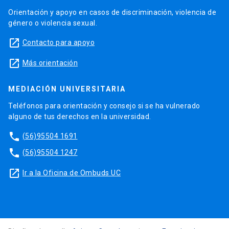
Orientación y apoyo en casos de discriminación, violencia de
género o violencia sexual.
launch
Contacto para apoyo
launch
Más orientación
MEDIACIÓN UNIVERSITARIA
Teléfonos para orientación y consejo si se ha vulnerado
alguno de tus derechos en la universidad.
phone
(56)95504 1691
phone
(56)95504 1247
launch
Ir a la Oficina de Ombuds UC