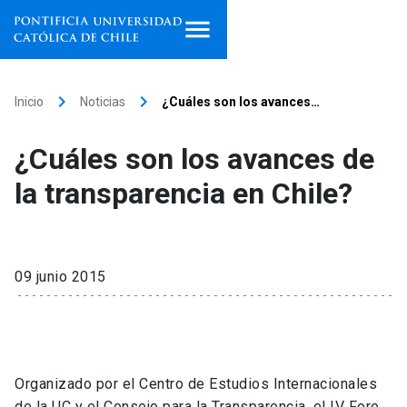
Inicio
keyboard_arrow_right
keyboard_arrow_right
Inicio
Noticias
¿Cuáles son los avances…
Programas de estudio
¿Cuáles son los avances de
Facultades, escuelas e
la transparencia en Chile?
institutos
Investigación
09 junio 2015
Internacionalización
launch
Extensión
Vinculación
Organizado por el Centro de Estudios Internacionales
de la UC y el Consejo para la Transparencia, el IV Foro