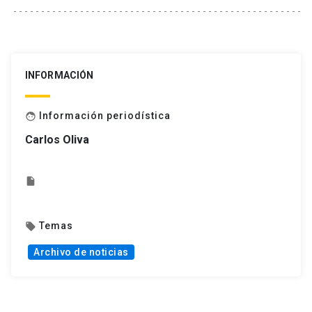
INFORMACIÓN
Información periodística
face
Carlos Oliva
insert_drive_file
Temas
local_offer
Archivo de noticias