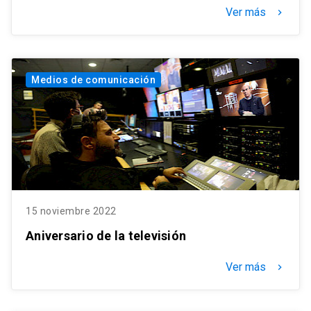
Ver más
keyboard_arrow_right
Medios de comunicación
15 noviembre 2022
Aniversario de la televisión
Ver más
keyboard_arrow_right