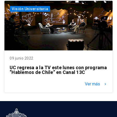
Visión Universitaria
09 junio 2022
UC regresa a la TV este lunes con programa
“Hablemos de Chile” en Canal 13C
Ver más
keyboard_arrow_right