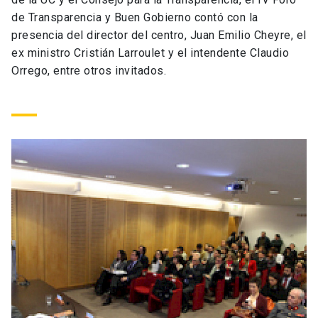
Universidad
de Transparencia y Buen Gobierno contó con la
presencia del director del centro, Juan Emilio Cheyre, el
keyboard_arrow_down
Información para
ex ministro Cristián Larroulet y el intendente Claudio
Orrego, entre otros invitados.
Futuros estudiantes
Go to english site
launch
Estudiantes
ACCESOS DIRECTOS
Admisión
launch
Académicos
Mi Cuenta UC
launch
Personal
Correo UC
launch
launch
Alumni
Mi Portal UC
launch
Padres y familia
Medios
Biblioteca
launch
launch
Vecinos
Donaciones
launch