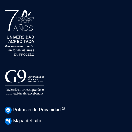
Políticas de Privacidad
verified_user
Mapa del sitio
account_tree