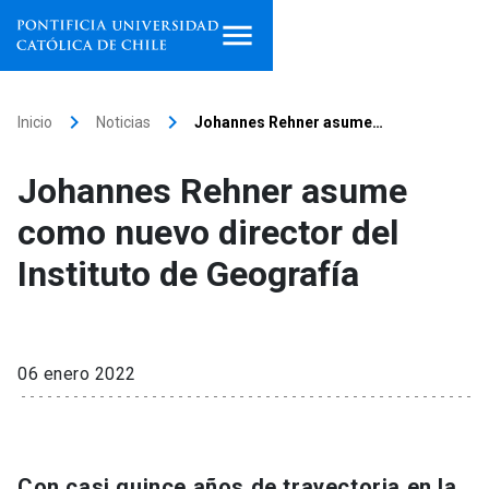
Inicio
keyboard_arrow_right
keyboard_arrow_right
Inicio
Noticias
Johannes Rehner asume…
Programas de estudio
Johannes Rehner asume
Facultades, escuelas e
como nuevo director del
institutos
Instituto de Geografía
Investigación
Internacionalización
launch
06 enero 2022
Extensión
Vinculación
Con casi quince años de trayectoria en la