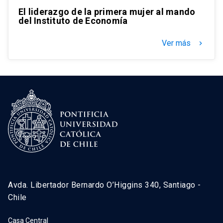
El liderazgo de la primera mujer al mando
del Instituto de Economía
Ver más
keyboard_arrow_right
Avda. Libertador Bernardo O’Higgins 340, Santiago -
Chile
Casa Central