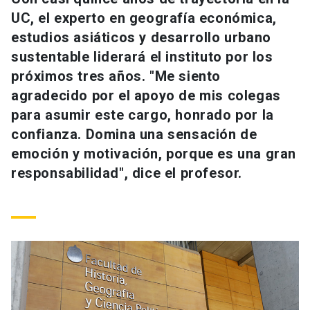
Universidad
UC, el experto en geografía económica,
estudios asiáticos y desarrollo urbano
keyboard_arrow_down
Información para
sustentable liderará el instituto por los
próximos tres años. "Me siento
Futuros estudiantes
Go to english site
launch
agradecido por el apoyo de mis colegas
Estudiantes
para asumir este cargo, honrado por la
ACCESOS DIRECTOS
confianza. Domina una sensación de
Admisión
launch
Académicos
emoción y motivación, porque es una gran
responsabilidad", dice el profesor.
Mi Cuenta UC
launch
Personal
Correo UC
launch
launch
Alumni
Mi Portal UC
launch
Padres y familia
Medios
Biblioteca
launch
launch
Vecinos
Donaciones
launch