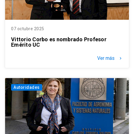
07 octubre 2025
Vittorio Corbo es nombrado Profesor
Emérito UC
Ver más
keyboard_arrow_right
Autoridades