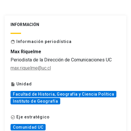
INFORMACIÓN
Información periodística
face
Max Riquelme
Periodista de la Dirección de Comunicaciones UC
max.riquelme@uc.cl
Unidad
insert_drive_file
Facultad de Historia, Geografía y Ciencia Política
Instituto de Geografía
Eje estratégico
check_circle_outline
Comunidad UC