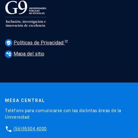
Políticas de Privacidad
verified_user
Mapa del sitio
account_tree
MESA CENTRAL
Teléfono para comunicarse con las distintas áreas de la
Universidad.
phone
(56)95504 4000