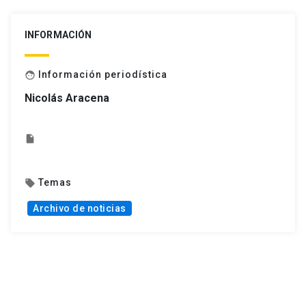
INFORMACIÓN
Información periodística
face
Nicolás Aracena
insert_drive_file
Temas
local_offer
Archivo de noticias