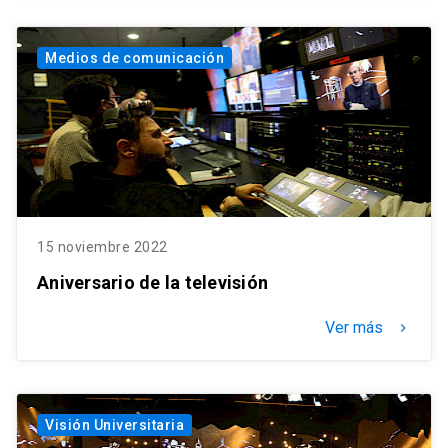
Medios de comunicación
15 noviembre 2022
Aniversario de la televisión
Ver más
keyboard_arrow_right
Visión Universitaria