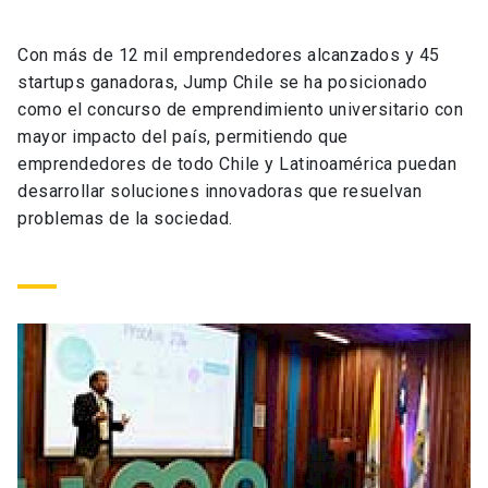
Universidad
Con más de 12 mil emprendedores alcanzados y 45
keyboard_arrow_down
Información para
startups ganadoras, Jump Chile se ha posicionado
como el concurso de emprendimiento universitario con
Futuros estudiantes
Go to english site
launch
mayor impacto del país, permitiendo que
emprendedores de todo Chile y Latinoamérica puedan
Estudiantes
ACCESOS DIRECTOS
desarrollar soluciones innovadoras que resuelvan
problemas de la sociedad.
Admisión
launch
Académicos
Mi Cuenta UC
launch
Personal
Correo UC
launch
launch
Alumni
Mi Portal UC
launch
Padres y familia
Medios
Biblioteca
launch
launch
Vecinos
Donaciones
launch