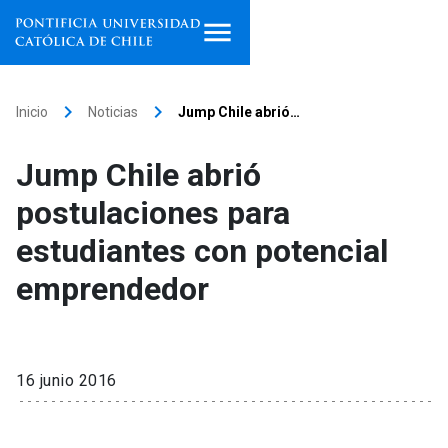
Inicio
keyboard_arrow_right
keyboard_arrow_right
Inicio
Noticias
Jump Chile abrió…
Programas de estudio
Jump Chile abrió
Facultades, escuelas e
postulaciones para
institutos
estudiantes con potencial
Investigación
emprendedor
Internacionalización
launch
Extensión
16 junio 2016
Vinculación