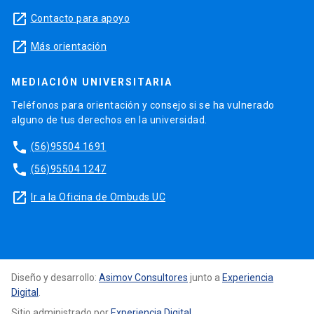
launch
Contacto para apoyo
launch
Más orientación
MEDIACIÓN UNIVERSITARIA
Teléfonos para orientación y consejo si se ha vulnerado
alguno de tus derechos en la universidad.
phone
(56)95504 1691
phone
(56)95504 1247
launch
Ir a la Oficina de Ombuds UC
Diseño y desarrollo:
Asimov Consultores
junto a
Experiencia
Digital
.
Sitio administrado por
Experiencia Digital
.