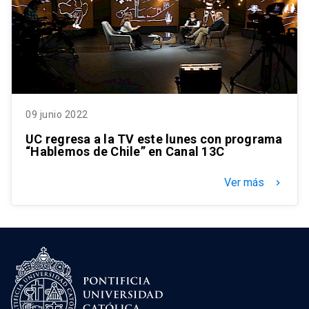
09 junio 2022
UC regresa a la TV este lunes con programa
“Hablemos de Chile” en Canal 13C
Ver más
keyboard_arrow_right