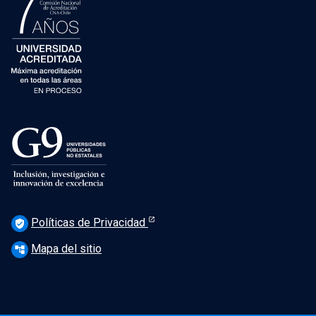
Políticas de Privacidad
verified_user
Mapa del sitio
account_tree