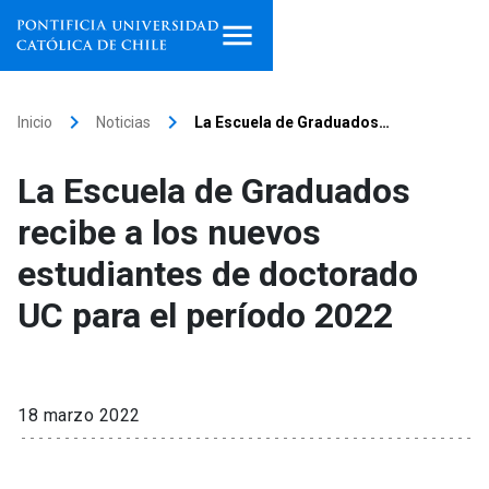
Inicio
keyboard_arrow_right
keyboard_arrow_right
Inicio
Noticias
La Escuela de Graduados…
Programas de estudio
La Escuela de Graduados
Facultades, escuelas e
recibe a los nuevos
institutos
estudiantes de doctorado
Investigación
UC para el período 2022
Internacionalización
launch
Extensión
18 marzo 2022
Vinculación