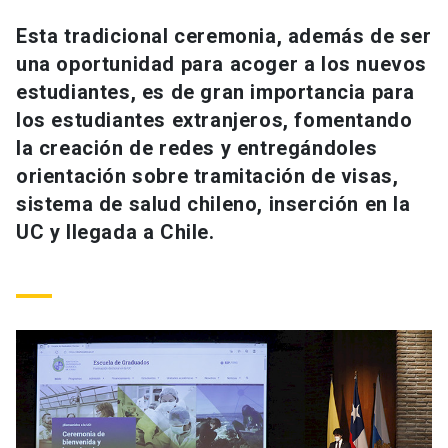
Universidad
Esta tradicional ceremonia, además de ser
una oportunidad para acoger a los nuevos
keyboard_arrow_down
Información para
estudiantes, es de gran importancia para
Futuros estudiantes
Go to english site
launch
los estudiantes extranjeros, fomentando
la creación de redes y entregándoles
Estudiantes
ACCESOS DIRECTOS
orientación sobre tramitación de visas,
sistema de salud chileno, inserción en la
Admisión
launch
Académicos
UC y llegada a Chile.
Mi Cuenta UC
launch
Personal
Correo UC
launch
launch
Alumni
Mi Portal UC
launch
Padres y familia
Medios
Biblioteca
launch
launch
Vecinos
Donaciones
launch