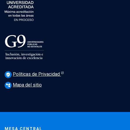
Políticas de Privacidad
verified_user
Mapa del sitio
account_tree
MESA CENTRAL