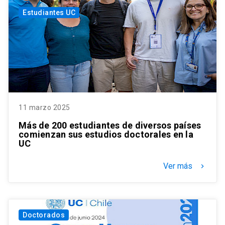
Estudiantes UC
11 marzo 2025
Más de 200 estudiantes de diversos países
comienzan sus estudios doctorales en la
UC
Ver más
keyboard_arrow_right
Doctorados