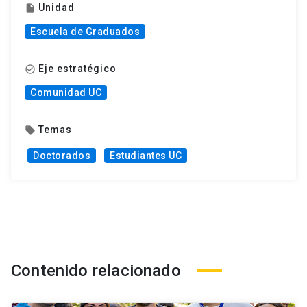
Unidad
insert_drive_file
Escuela de Graduados
Eje estratégico
check_circle_outline
Comunidad UC
Temas
local_offer
Doctorados
Estudiantes UC
Contenido relacionado