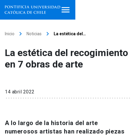
Inicio
keyboard_arrow_right
keyboard_arrow_right
Inicio
Noticias
La estética del…
Programas de estudio
La estética del recogimiento
Facultades, escuelas e
en 7 obras de arte
institutos
Investigación
14 abril 2022
Internacionalización
launch
Extensión
A lo largo de la historia del arte
Vinculación
numerosos artistas han realizado piezas