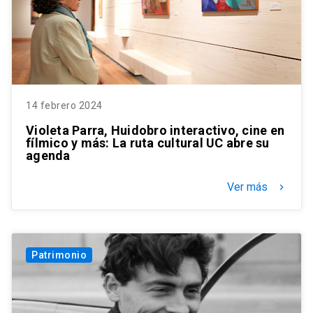
14 febrero 2024
Violeta Parra, Huidobro interactivo, cine en
fílmico y más: La ruta cultural UC abre su
agenda
Ver más
keyboard_arrow_right
Patrimonio