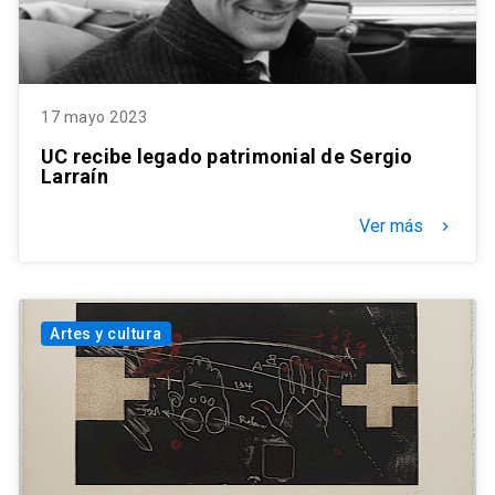
17 mayo 2023
UC recibe legado patrimonial de Sergio
Larraín
Ver más
keyboard_arrow_right
Artes y cultura