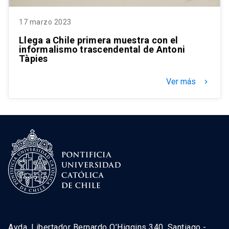
17 marzo 2023
Llega a Chile primera muestra con el
informalismo trascendental de Antoni
Tàpies
Ver más
keyboard_arrow_right
Avda. Libertador Bernardo O’Higgins 340, Santiago -