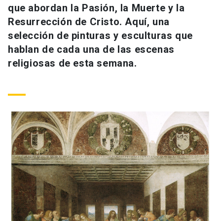
que abordan la Pasión, la Muerte y la
Universidad
Resurrección de Cristo. Aquí, una
keyboard_arrow_down
Información para
selección de pinturas y esculturas que
hablan de cada una de las escenas
Futuros estudiantes
Go to english site
launch
religiosas de esta semana.
Estudiantes
ACCESOS DIRECTOS
Admisión
launch
Académicos
Mi Cuenta UC
launch
Personal
Correo UC
launch
launch
Alumni
Mi Portal UC
launch
Padres y familia
Medios
Biblioteca
launch
launch
Vecinos
Donaciones
launch