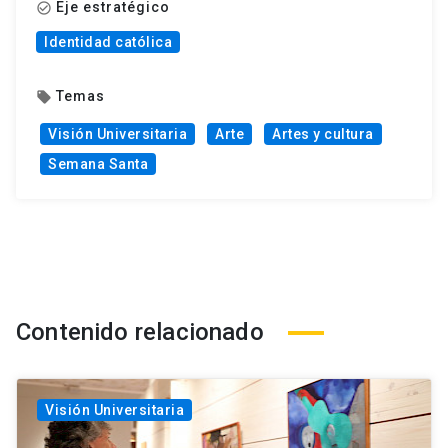
Eje estratégico
check_circle_outline
Identidad católica
Temas
local_offer
Visión Universitaria
Arte
Artes y cultura
Semana Santa
Contenido relacionado
Visión Universitaria