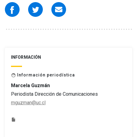
INFORMACIÓN
Información periodística
face
Marcela Guzmán
Periodista Dirección de Comunicaciones
mguzman@uc.cl
insert_drive_file