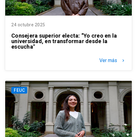
24 octubre 2025
Consejera superior electa: “Yo creo en la
universidad, en transformar desde la
escucha"
Ver más
keyboard_arrow_right
FEUC