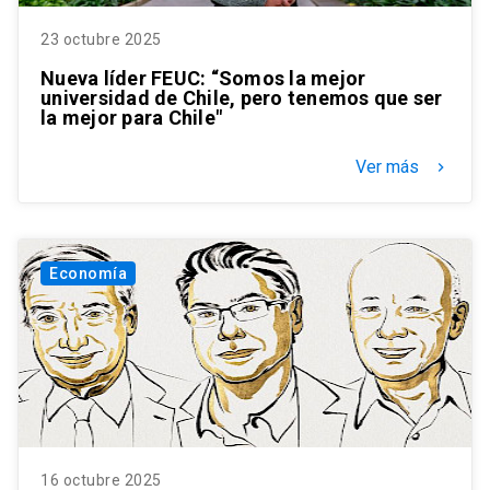
23 octubre 2025
Nueva líder FEUC: “Somos la mejor
universidad de Chile, pero tenemos que ser
la mejor para Chile"
Ver más
keyboard_arrow_right
Economía
16 octubre 2025