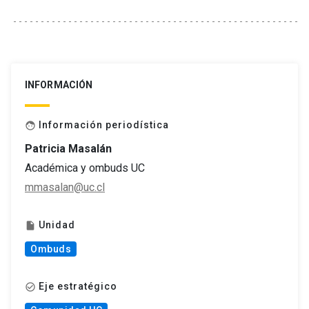
INFORMACIÓN
Información periodística
face
Patricia Masalán
Académica y ombuds UC
mmasalan@uc.cl
Unidad
insert_drive_file
Ombuds
Eje estratégico
check_circle_outline