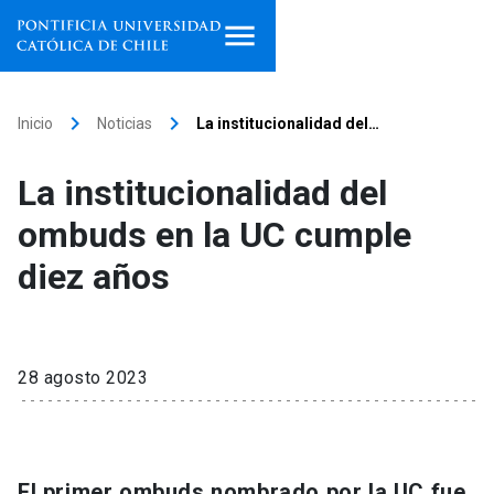
Inicio
keyboard_arrow_right
keyboard_arrow_right
Inicio
Noticias
La institucionalidad del…
Programas de estudio
La institucionalidad del
Facultades, escuelas e
ombuds en la UC cumple
institutos
diez años
Investigación
Internacionalización
launch
28 agosto 2023
Extensión
Vinculación
El primer ombuds nombrado por la UC fue