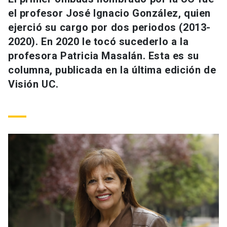
Universidad
el profesor José Ignacio González, quien
ejerció su cargo por dos periodos (2013-
keyboard_arrow_down
Información para
2020). En 2020 le tocó sucederlo a la
profesora Patricia Masalán. Esta es su
Futuros estudiantes
Go to english site
launch
columna, publicada en la última edición de
Estudiantes
Visión UC.
ACCESOS DIRECTOS
Admisión
launch
Académicos
Mi Cuenta UC
launch
Personal
Correo UC
launch
launch
Alumni
Mi Portal UC
launch
Padres y familia
Medios
Biblioteca
launch
launch
Vecinos
Donaciones
launch