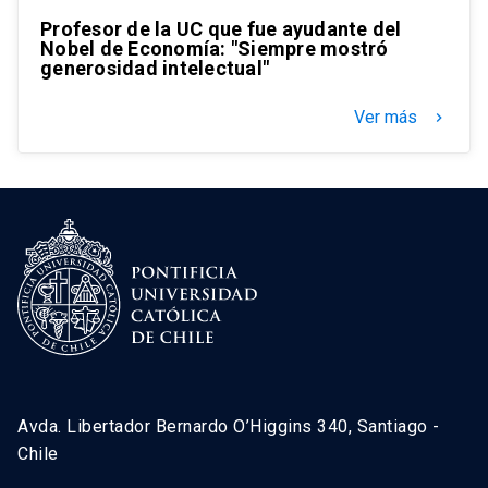
Profesor de la UC que fue ayudante del
Nobel de Economía: "Siempre mostró
generosidad intelectual"
Ver más
keyboard_arrow_right
Avda. Libertador Bernardo O’Higgins 340, Santiago -
Chile