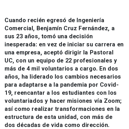
Universidad
keyboard_arrow_down
Información para
Cuando recién egresó de Ingeniería
Comercial, Benjamín Cruz Fernández, a
Futuros estudiantes
Go to english site
launch
sus 23 años, tomó una decisión
inesperada: en vez de iniciar su carrera en
Estudiantes
ACCESOS DIRECTOS
una empresa, aceptó dirigir la Pastoral
Admisión
launch
UC, con un equipo de 22 profesionales y
Académicos
más de 4 mil voluntarios a cargo. En dos
Mi Cuenta UC
launch
Personal
años, ha liderado los cambios necesarios
para adaptarse a la pandemia por Covid-
Correo UC
launch
launch
Alumni
19, reencantar a los estudiantes con los
Mi Portal UC
launch
voluntariados y hacer misiones vía Zoom;
Padres y familia
así como realizar transformaciones en la
Medios
Biblioteca
launch
estructura de esta unidad, con más de
launch
Vecinos
Donaciones
launch
dos décadas de vida como dirección.