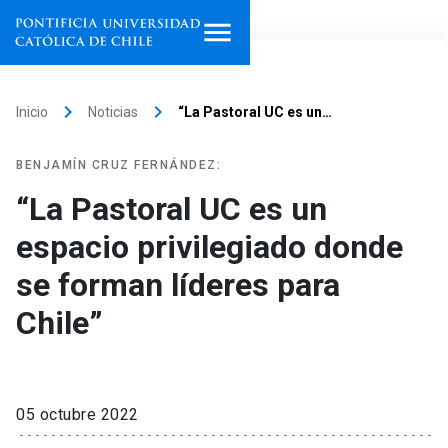
Inicio
keyboard_arrow_right
keyboard_arrow_right
Inicio
Noticias
“La Pastoral UC es un…
Programas de estudio
BENJAMÍN CRUZ FERNÁNDEZ:
Facultades, escuelas e
“La Pastoral UC es un
institutos
espacio privilegiado donde
Investigación
se forman líderes para
Internacionalización
Chile”
launch
Extensión
Vinculación
05 octubre 2022