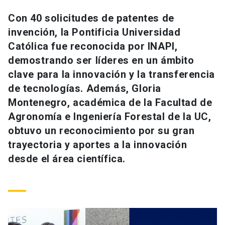
Universidad
Con 40 solicitudes de patentes de
invención, la Pontificia Universidad
keyboard_arrow_down
Información para
Católica fue reconocida por INAPI,
Futuros estudiantes
Go to english site
launch
demostrando ser líderes en un ámbito
clave para la innovación y la transferencia
Estudiantes
ACCESOS DIRECTOS
de tecnologías. Además, Gloria
Montenegro, académica de la Facultad de
Admisión
launch
Académicos
Agronomía e Ingeniería Forestal de la UC,
Mi Cuenta UC
launch
obtuvo un reconocimiento por su gran
Personal
trayectoria y aportes a la innovación
Correo UC
launch
launch
Alumni
desde el área científica.
Mi Portal UC
launch
Padres y familia
Medios
Biblioteca
launch
launch
Vecinos
Donaciones
launch