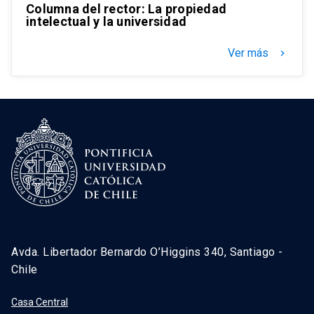
Columna del rector: La propiedad
intelectual y la universidad
Ver más
keyboard_arrow_right
Avda. Libertador Bernardo O’Higgins 340, Santiago -
Chile
Casa Central