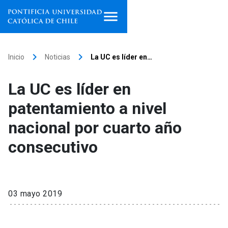
Inicio
keyboard_arrow_right
keyboard_arrow_right
Inicio
Noticias
La UC es líder en…
Programas de estudio
La UC es líder en
Facultades, escuelas e
patentamiento a nivel
institutos
nacional por cuarto año
Investigación
consecutivo
Internacionalización
launch
Extensión
03 mayo 2019
Vinculación