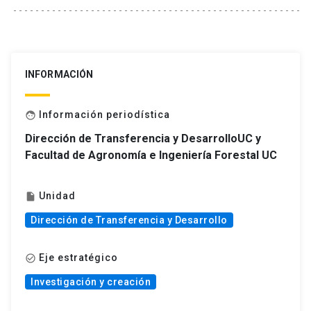
INFORMACIÓN
Información periodística
face
Dirección de Transferencia y DesarrolloUC y
Facultad de Agronomía e Ingeniería Forestal UC
Unidad
insert_drive_file
Dirección de Transferencia y Desarrollo
Eje estratégico
check_circle_outline
Investigación y creación