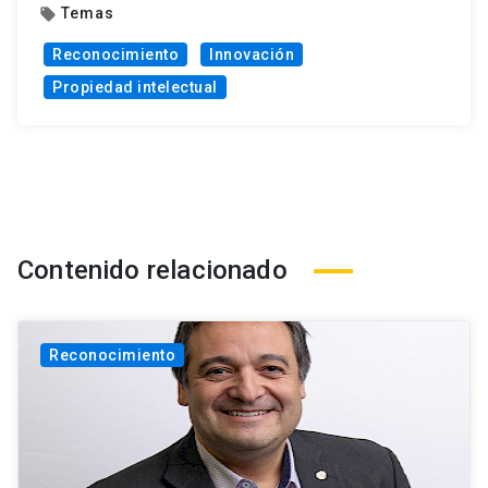
Temas
local_offer
Reconocimiento
Innovación
Propiedad intelectual
Contenido relacionado
Reconocimiento