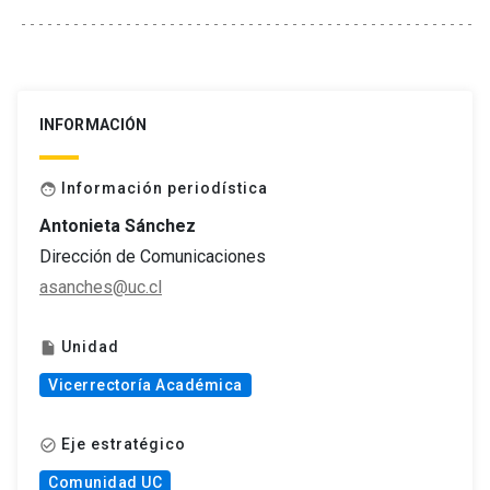
INFORMACIÓN
Información periodística
face
Antonieta Sánchez
Dirección de Comunicaciones
asanches@uc.cl
Unidad
insert_drive_file
Vicerrectoría Académica
Eje estratégico
check_circle_outline
Comunidad UC