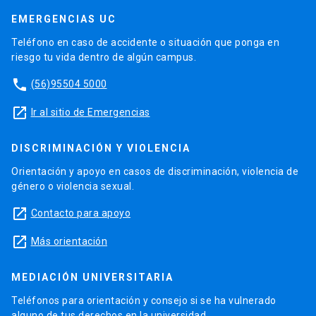
EMERGENCIAS UC
Teléfono en caso de accidente o situación que ponga en
riesgo tu vida dentro de algún campus.
phone
(56)95504 5000
launch
Ir al sitio de Emergencias
DISCRIMINACIÓN Y VIOLENCIA
Orientación y apoyo en casos de discriminación, violencia de
género o violencia sexual.
launch
Contacto para apoyo
launch
Más orientación
MEDIACIÓN UNIVERSITARIA
Teléfonos para orientación y consejo si se ha vulnerado
alguno de tus derechos en la universidad.