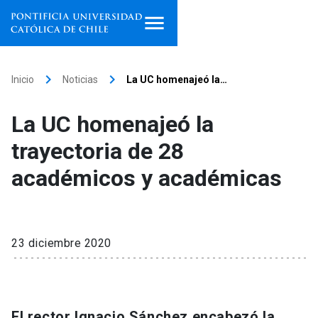
Inicio
keyboard_arrow_right
keyboard_arrow_right
Inicio
Noticias
La UC homenajeó la…
Programas de estudio
La UC homenajeó la
Facultades, escuelas e
trayectoria de 28
institutos
académicos y académicas
Investigación
Internacionalización
launch
23 diciembre 2020
Extensión
Vinculación
El rector Ignacio Sánchez encabezó la