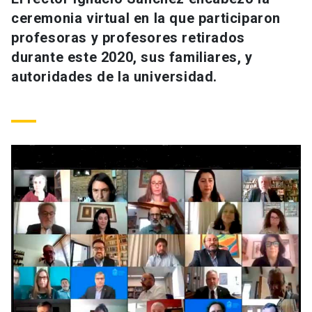
Universidad
ceremonia virtual en la que participaron
profesoras y profesores retirados
keyboard_arrow_down
Información para
durante este 2020, sus familiares, y
autoridades de la universidad.
Futuros estudiantes
Go to english site
launch
Estudiantes
ACCESOS DIRECTOS
Admisión
launch
Académicos
Mi Cuenta UC
launch
Personal
Correo UC
launch
launch
Alumni
Mi Portal UC
launch
Padres y familia
Medios
Biblioteca
launch
launch
Vecinos
Donaciones
launch