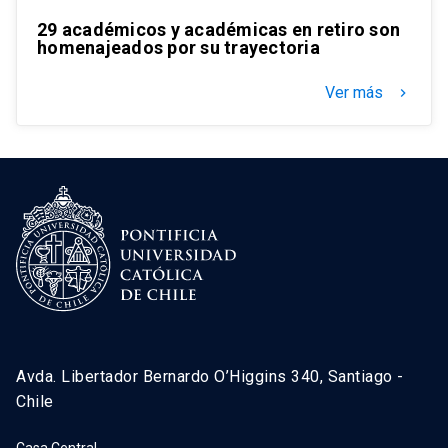
29 académicos y académicas en retiro son
homenajeados por su trayectoria
Ver más
keyboard_arrow_right
Avda. Libertador Bernardo O’Higgins 340, Santiago -
Chile