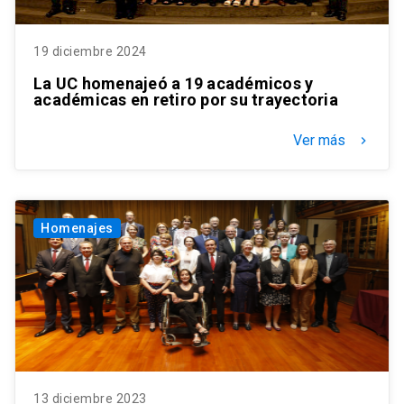
19 diciembre 2024
La UC homenajeó a 19 académicos y
académicas en retiro por su trayectoria
Ver más
keyboard_arrow_right
Homenajes
13 diciembre 2023