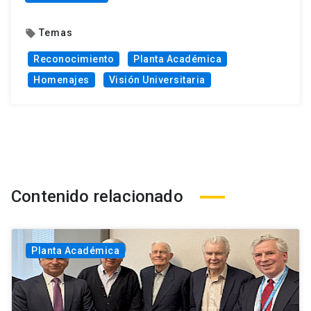
Temas
local_offer
Reconocimiento
Planta Académica
Homenajes
Visión Universitaria
Contenido relacionado
Planta Académica