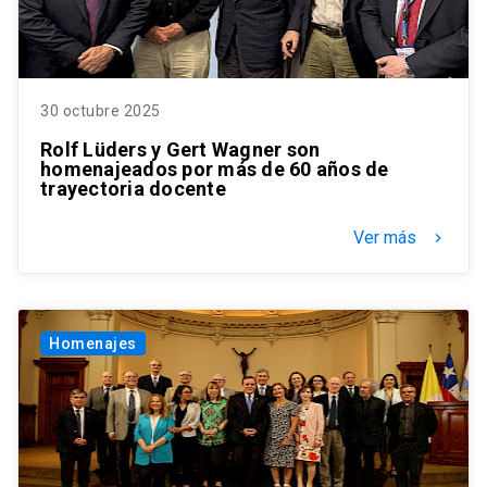
30 octubre 2025
Rolf Lüders y Gert Wagner son
homenajeados por más de 60 años de
trayectoria docente
Ver más
keyboard_arrow_right
Homenajes