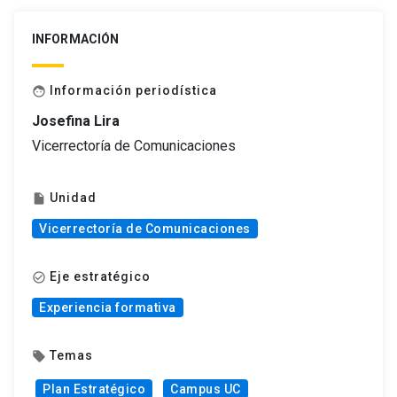
INFORMACIÓN
Información periodística
face
Josefina Lira
Vicerrectoría de Comunicaciones
Unidad
insert_drive_file
Vicerrectoría de Comunicaciones
Eje estratégico
check_circle_outline
Experiencia formativa
Temas
local_offer
Plan Estratégico
Campus UC