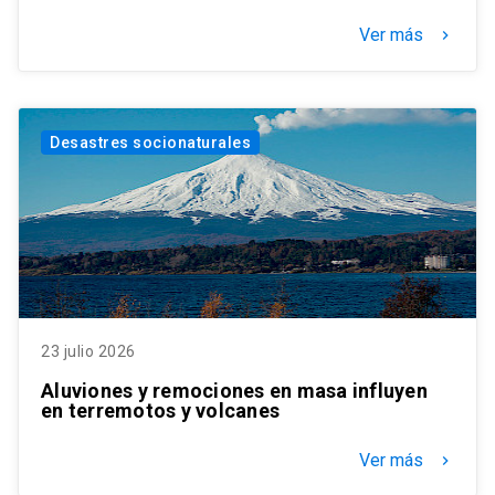
Ver más
keyboard_arrow_right
Desastres socionaturales
23 julio 2026
Aluviones y remociones en masa influyen
en terremotos y volcanes
Ver más
keyboard_arrow_right