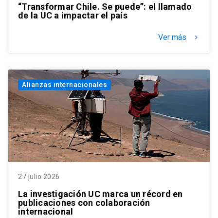
“Transformar Chile. Se puede”: el llamado
de la UC a impactar el país
Ver más
keyboard_arrow_right
Alianzas internacionales
27 julio 2026
La investigación UC marca un récord en
publicaciones con colaboración
internacional