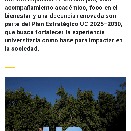
Universidad
acompañamiento académico, foco en el
bienestar y una docencia renovada son
keyboard_arrow_down
Información para
parte del Plan Estratégico UC 2026–2030,
que busca fortalecer la experiencia
Futuros estudiantes
Go to english site
launch
universitaria como base para impactar en
Estudiantes
la sociedad.
ACCESOS DIRECTOS
Admisión
launch
Académicos
Mi Cuenta UC
launch
Personal
Correo UC
launch
launch
Alumni
Mi Portal UC
launch
Padres y familia
Medios
Biblioteca
launch
launch
Vecinos
Donaciones
launch