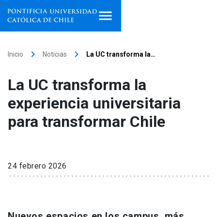
Inicio
keyboard_arrow_right
keyboard_arrow_right
Inicio
Noticias
La UC transforma la…
Programas de estudio
La UC transforma la
Facultades, escuelas e
experiencia universitaria
institutos
para transformar Chile
Investigación
Internacionalización
launch
24 febrero 2026
Extensión
Vinculación
Nuevos espacios en los campus, más