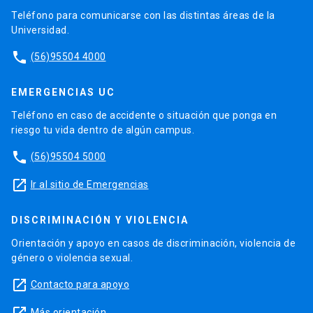
Teléfono para comunicarse con las distintas áreas de la
Universidad.
phone
(56)95504 4000
EMERGENCIAS UC
Teléfono en caso de accidente o situación que ponga en
riesgo tu vida dentro de algún campus.
phone
(56)95504 5000
launch
Ir al sitio de Emergencias
DISCRIMINACIÓN Y VIOLENCIA
Orientación y apoyo en casos de discriminación, violencia de
género o violencia sexual.
launch
Contacto para apoyo
launch
Más orientación