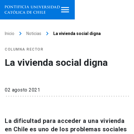
Inicio
keyboard_arrow_right
keyboard_arrow_right
Inicio
Noticias
La vivienda social digna
Programas de estudio
COLUMNA RECTOR
Facultades, escuelas e
La vivienda social digna
institutos
Investigación
02 agosto 2021
Internacionalización
launch
Extensión
La dificultad para acceder a una vivienda
Vinculación
en Chile es uno de los problemas sociales