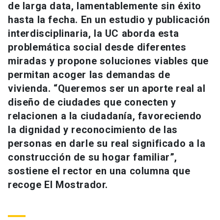
de larga data, lamentablemente sin éxito
Universidad
hasta la fecha. En un estudio y publicación
keyboard_arrow_down
Información para
interdisciplinaria, la UC aborda esta
problemática social desde diferentes
Futuros estudiantes
Go to english site
launch
miradas y propone soluciones viables que
permitan acoger las demandas de
Estudiantes
ACCESOS DIRECTOS
vivienda. “Queremos ser un aporte real al
Admisión
launch
diseño de ciudades que conecten y
Académicos
relacionen a la ciudadanía, favoreciendo
Mi Cuenta UC
launch
Personal
la dignidad y reconocimiento de las
personas en darle su real significado a la
Correo UC
launch
launch
Alumni
construcción de su hogar familiar”,
Mi Portal UC
launch
sostiene el rector en una columna que
Padres y familia
recoge El Mostrador.
Medios
Biblioteca
launch
launch
Vecinos
Donaciones
launch