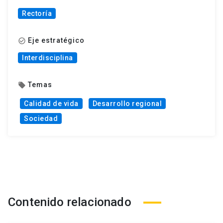
Rectoría
Eje estratégico
check_circle_outline
Interdisciplina
Temas
local_offer
Calidad de vida
Desarrollo regional
Sociedad
Contenido relacionado