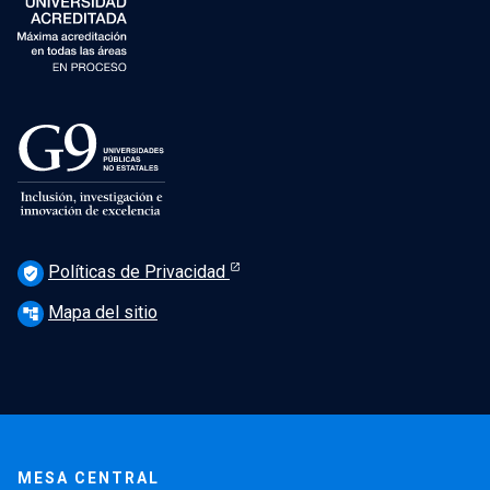
Políticas de Privacidad
verified_user
Mapa del sitio
account_tree
MESA CENTRAL