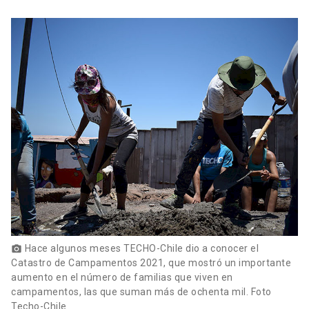
Hace algunos meses TECHO-Chile dio a conocer el
photo_camera
Catastro de Campamentos 2021, que mostró un importante
aumento en el número de familias que viven en
campamentos, las que suman más de ochenta mil. Foto
Techo-Chile