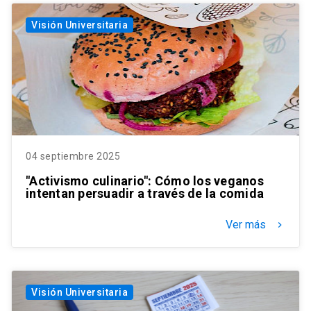
Visión Universitaria
04 septiembre 2025
"Activismo culinario": Cómo los veganos
intentan persuadir a través de la comida
Ver más
keyboard_arrow_right
Visión Universitaria