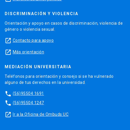
DISCRIMINACIÓN Y VIOLENCIA
Orientación y apoyo en casos de discriminación, violencia de
género o violencia sexual.
launch
Contacto para apoyo
launch
Más orientación
MEDIACIÓN UNIVERSITARIA
Teléfonos para orientación y consejo si se ha vulnerado
alguno de tus derechos en la universidad.
phone
(56)95504 1691
phone
(56)95504 1247
launch
Ir a la Oficina de Ombuds UC