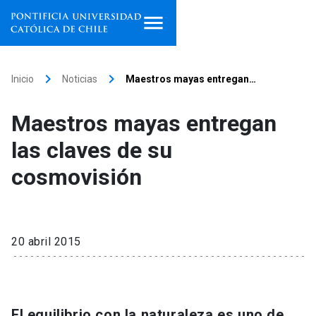
Inicio
keyboard_arrow_right
keyboard_arrow_right
Inicio
Noticias
Maestros mayas entregan…
Programas de estudio
Maestros mayas entregan
Facultades, escuelas e
las claves de su
institutos
cosmovisión
Investigación
Internacionalización
launch
20 abril 2015
Extensión
Vinculación
El equilibrio con la naturaleza es uno de