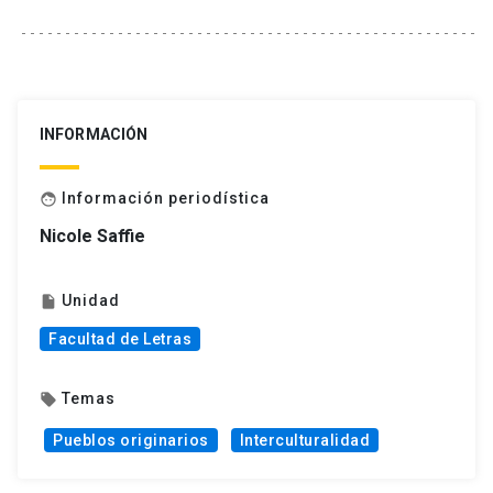
INFORMACIÓN
Información periodística
face
Nicole Saffie
Unidad
insert_drive_file
Facultad de Letras
Temas
local_offer
Pueblos originarios
Interculturalidad