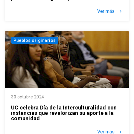
Ver más
keyboard_arrow_right
Pueblos originarios
30 octubre 2024
UC celebra Día de la Interculturalidad con
instancias que revalorizan su aporte a la
comunidad
Ver más
keyboard_arrow_right