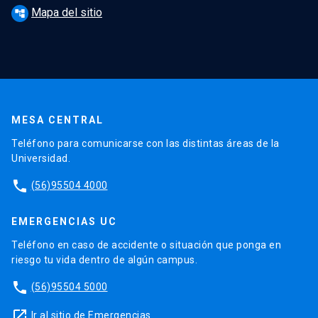
Mapa del sitio
account_tree
MESA CENTRAL
Teléfono para comunicarse con las distintas áreas de la
Universidad.
phone
(56)95504 4000
EMERGENCIAS UC
Teléfono en caso de accidente o situación que ponga en
riesgo tu vida dentro de algún campus.
phone
(56)95504 5000
launch
Ir al sitio de Emergencias