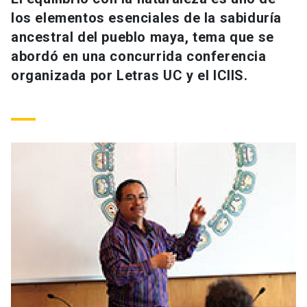
Universidad
los elementos esenciales de la sabiduría
ancestral del pueblo maya, tema que se
keyboard_arrow_down
Información para
abordó en una concurrida conferencia
organizada por Letras UC y el ICIIS.
Futuros estudiantes
Go to english site
launch
Estudiantes
ACCESOS DIRECTOS
Admisión
launch
Académicos
Mi Cuenta UC
launch
Personal
Correo UC
launch
launch
Alumni
Mi Portal UC
launch
Padres y familia
Medios
Biblioteca
launch
launch
Vecinos
Donaciones
launch